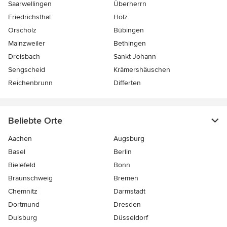
Saarwellingen
Überherrn
Friedrichsthal
Holz
Orscholz
Bübingen
Mainzweiler
Bethingen
Dreisbach
Sankt Johann
Sengscheid
Krämershäuschen
Reichenbrunn
Differten
Beliebte Orte
Aachen
Augsburg
Basel
Berlin
Bielefeld
Bonn
Braunschweig
Bremen
Chemnitz
Darmstadt
Dortmund
Dresden
Duisburg
Düsseldorf