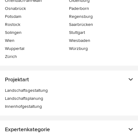
Offenbach-am-Main
Oldenburg
Osnabrück
Paderborn
Potsdam
Regensburg
Rostock
Saarbrücken
Solingen
Stuttgart
Wien
Wiesbaden
Wuppertal
Würzburg
Zürich
Projektart
Landschaftsgestaltung
Landschaftsplanung
Innenhofgestaltung
Expertenkategorie