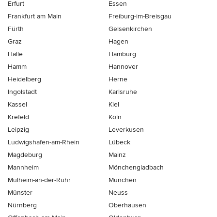
Erfurt
Essen
Frankfurt am Main
Freiburg-im-Breisgau
Fürth
Gelsenkirchen
Graz
Hagen
Halle
Hamburg
Hamm
Hannover
Heidelberg
Herne
Ingolstadt
Karlsruhe
Kassel
Kiel
Krefeld
Köln
Leipzig
Leverkusen
Ludwigshafen-am-Rhein
Lübeck
Magdeburg
Mainz
Mannheim
Mönchen­gladbach
Mülheim-an-der-Ruhr
München
Münster
Neuss
Nürnberg
Oberhausen