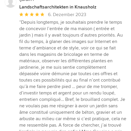
Landschaftsarchitekten in Knausholz
Durchschnittliche
6. Dezember 2023
Bewertung:
“Depuis longtemps, je souhaitais prendre le temps
5
de concevoir l’entrée de ma maison ( entrée et
von
jardin ) mais il y avait toujours d’autres priorités. Au
5
fil du temps, à glaner des images sur Internet en
Sternen
terme d’ambiance et de style, voir ce qui se fait
dans les magasins de bricolage en terme de
matériaux, observer les différentes plantes en
jardinerie, je me suis sentie complètement
dépassée voire démunie par toutes ces offres et
toutes ces possibilités qui au final n’ont contribué
qu’à me faire perdre pied … peur de me tromper,
d’investir temps et argent pour un rendu loupé,
entretien compliqué… Bref, le brouillard complet. Je
ne voulais pas me résigner à avoir un jardin sans
âme constitué uniquement de béton, gravier et un
arbuste au milieu car même si c’est pratique, cela ne
me ressemble pas. A force de chercher, j’ai trouvé