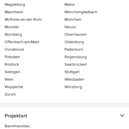
Magdeburg
Mainz
Mannheim
Mönchen­gladbach
Mülheim-an-der-Ruhr
München
Münster
Neuss
Nürnberg
Oberhausen
Offenbach-am-Main
Oldenburg
Osnabrück
Paderborn
Potsdam
Regensburg
Rostock
Saarbrücken
Solingen
Stuttgart
Wien
Wiesbaden
Wuppertal
Würzburg
Zürich
Projektart
Baumhausbau