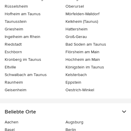
Rüsselsheim
Oberursel
Hofheim am Taunus
Mörfelden-Walldorf
Taunusstein
Kelkheim (Taunus)
Griesheim
Hattersheim
Ingelheim am Rhein
Groß-Gerau
Riedstadt
Bad Soden am Taunus
Eschborn
Flörsheim am Main
Kronberg im Taunus
Hochheim am Main
Eltville
Königstein im Taunus
Schwalbach am Taunus
Kelsterbach
Raunheim
Eppstein
Geisenheim
Oestrich-Winkel
Beliebte Orte
Aachen
Augsburg
Basel
Berlin