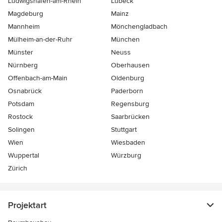
Ludwigshafen-am-Rhein
Lübeck
Magdeburg
Mainz
Mannheim
Mönchen­gladbach
Mülheim-an-der-Ruhr
München
Münster
Neuss
Nürnberg
Oberhausen
Offenbach-am-Main
Oldenburg
Osnabrück
Paderborn
Potsdam
Regensburg
Rostock
Saarbrücken
Solingen
Stuttgart
Wien
Wiesbaden
Wuppertal
Würzburg
Zürich
Projektart