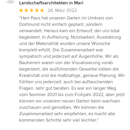
Landschaftsarchitekten in Marl
Durchschnittliche
28. März 2022
Bewertung:
“Herr Paus hat unseren Garten im Umkreis von
5
Dortmund nicht einfach geplant, sondern
von
verwandelt. Heraus kam ein Entwurf, der uns total
5
begeistert. In Aufteilung, Nutzbarkeit, Ausstattung
Sternen
und der Materialität wurden unsere Wünsche
komplett erfüllt. Die Zusammenarbeit war
sympatisch und jederzeit auf Augenhöhe. Wir als
Bauherren waren von der Visualisierung vorab
begeistert, die ausführenden Gewerke lobten die
Kreativität und die maßhaltige, genaue Planung. Wir
fühlten uns jederzeit, auch bei auftauchenden
Fragen, sehr gut beraten. Es war ein langer Weg
vom Sommer 2021 bis zum Frühjahr 2022, aber jetzt
können wir unserem neuen Garten beim wachsen
zuschauen und genießen. Wir können die
Zusammenarbeit sehr empfehlen, es macht alle
kommenden Schritte sehr viel leichter.”