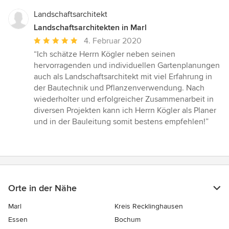
Landschaftsarchitekt
Landschaftsarchitekten in Marl
Durchschnittliche
4. Februar 2020
Bewertung:
“Ich schätze Herrn Kögler neben seinen
5
hervorragenden und individuellen Gartenplanungen
von
auch als Landschaftsarchitekt mit viel Erfahrung in
5
der Bautechnik und Pflanzenverwendung. Nach
Sternen
wiederholter und erfolgreicher Zusammenarbeit in
diversen Projekten kann ich Herrn Kögler als Planer
und in der Bauleitung somit bestens empfehlen!”
Orte in der Nähe
Marl
Kreis Recklinghausen
Essen
Bochum