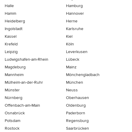
Halle
Hamburg
Hamm
Hannover
Heidelberg
Herne
Ingolstadt
Karlsruhe
Kassel
Kiel
Krefeld
Köln
Leipzig
Leverkusen
Ludwigshafen-am-Rhein
Lübeck
Magdeburg
Mainz
Mannheim
Mönchen­gladbach
Mülheim-an-der-Ruhr
München
Münster
Neuss
Nürnberg
Oberhausen
Offenbach-am-Main
Oldenburg
Osnabrück
Paderborn
Potsdam
Regensburg
Rostock
Saarbrücken