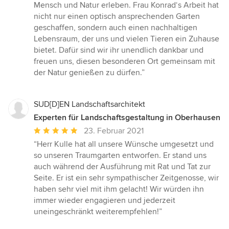
Mensch und Natur erleben. Frau Konrad‘s Arbeit hat
nicht nur einen optisch ansprechenden Garten
geschaffen, sondern auch einen nachhaltigen
Lebensraum, der uns und vielen Tieren ein Zuhause
bietet. Dafür sind wir ihr unendlich dankbar und
freuen uns, diesen besonderen Ort gemeinsam mit
der Natur genießen zu dürfen.”
SUD[D]EN Landschaftsarchitekt
Experten für Landschaftsgestaltung in Oberhausen
Durchschnittliche
23. Februar 2021
Bewertung:
“Herr Kulle hat all unsere Wünsche umgesetzt und
5
so unseren Traumgarten entworfen. Er stand uns
von
auch während der Ausführung mit Rat und Tat zur
5
Seite. Er ist ein sehr sympathischer Zeitgenosse, wir
Sternen
haben sehr viel mit ihm gelacht! Wir würden ihn
immer wieder engagieren und jederzeit
uneingeschränkt weiterempfehlen!”