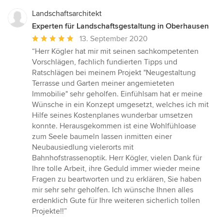
Landschaftsarchitekt
Experten für Landschaftsgestaltung in Oberhausen
Durchschnittliche
13. September 2020
Bewertung:
“Herr Kögler hat mir mit seinen sachkompetenten
5
Vorschlägen, fachlich fundierten Tipps und
von
Ratschlägen bei meinem Projekt "Neugestaltung
5
Terrasse und Garten meiner angemieteten
Sternen
Immobilie" sehr geholfen. Einfühlsam hat er meine
Wünsche in ein Konzept umgesetzt, welches ich mit
Hilfe seines Kostenplanes wunderbar umsetzen
konnte. Herausgekommen ist eine Wohlfühloase
zum Seele baumeln lassen inmitten einer
Neubausiedlung vielerorts mit
Bahnhofstrassenoptik. Herr Kögler, vielen Dank für
Ihre tolle Arbeit, ihre Geduld immer wieder meine
Fragen zu beartworten und zu erklären, Sie haben
mir sehr sehr geholfen. Ich wünsche Ihnen alles
erdenklich Gute für Ihre weiteren sicherlich tollen
Projekte!!”