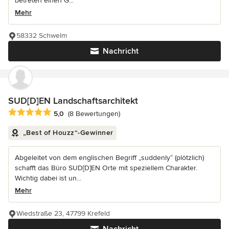
betreten einen G...
Mehr
58332 Schwelm
Nachricht
SUD[D]EN Landschaftsarchitekt
Durchschnittliche Bewertung: 5 von 5 Sternen
5,0
(8 Bewertungen)
„Best of Houzz“-Gewinner
Abgeleitet von dem englischen Begriff „suddenly“ (plötzlich)
schafft das Büro SUD[D]EN Orte mit speziellem Charakter.
Wichtig dabei ist un...
Mehr
Wiedstraße 23, 47799 Krefeld