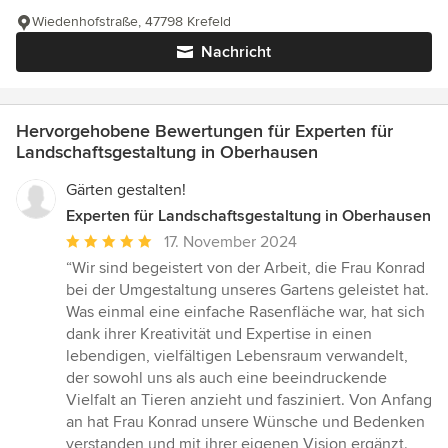
Wiedenhofstraße, 47798 Krefeld
Nachricht
Hervorgehobene Bewertungen für Experten für
Landschaftsgestaltung in Oberhausen
Gärten gestalten!
Experten für Landschaftsgestaltung in Oberhausen
Durchschnittliche
17. November 2024
Bewertung:
“Wir sind begeistert von der Arbeit, die Frau Konrad
5
bei der Umgestaltung unseres Gartens geleistet hat.
von
Was einmal eine einfache Rasenfläche war, hat sich
5
dank ihrer Kreativität und Expertise in einen
Sternen
lebendigen, vielfältigen Lebensraum verwandelt,
der sowohl uns als auch eine beeindruckende
Vielfalt an Tieren anzieht und fasziniert. Von Anfang
an hat Frau Konrad unsere Wünsche und Bedenken
verstanden und mit ihrer eigenen Vision ergänzt.