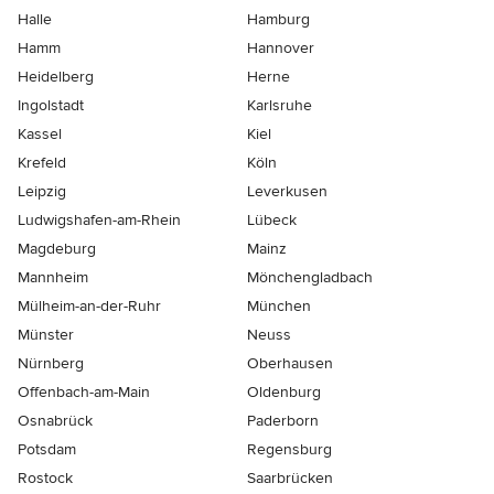
Halle
Hamburg
Hamm
Hannover
Heidelberg
Herne
Ingolstadt
Karlsruhe
Kassel
Kiel
Krefeld
Köln
Leipzig
Leverkusen
Ludwigshafen-am-Rhein
Lübeck
Magdeburg
Mainz
Mannheim
Mönchen­gladbach
Mülheim-an-der-Ruhr
München
Münster
Neuss
Nürnberg
Oberhausen
Offenbach-am-Main
Oldenburg
Osnabrück
Paderborn
Potsdam
Regensburg
Rostock
Saarbrücken