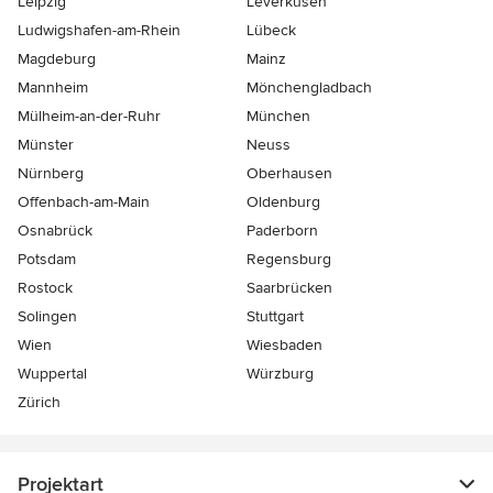
Leipzig
Leverkusen
Ludwigshafen-am-Rhein
Lübeck
Magdeburg
Mainz
Mannheim
Mönchen­gladbach
Mülheim-an-der-Ruhr
München
Münster
Neuss
Nürnberg
Oberhausen
Offenbach-am-Main
Oldenburg
Osnabrück
Paderborn
Potsdam
Regensburg
Rostock
Saarbrücken
Solingen
Stuttgart
Wien
Wiesbaden
Wuppertal
Würzburg
Zürich
Projektart