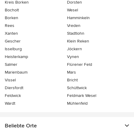
Kreis Borken
Dorsten
Bocholt
Wesel
Borken
Hamminkeln
Rees
Vreden
Xanten
Stadtlohn
Gescher
Klein Reken
Isselburg
Jöckern
Heisterkamp
Vynen
Salmer
Flürener Feld
Marienbaum
Mars
Vissel
Bricht
Diersfordt
Schüttwick
Feldwick
Feldmark Wesel
Wardt
Mühlenfeld
Beliebte Orte