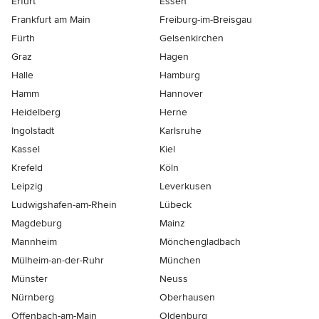
Erfurt
Essen
Frankfurt am Main
Freiburg-im-Breisgau
Fürth
Gelsenkirchen
Graz
Hagen
Halle
Hamburg
Hamm
Hannover
Heidelberg
Herne
Ingolstadt
Karlsruhe
Kassel
Kiel
Krefeld
Köln
Leipzig
Leverkusen
Ludwigshafen-am-Rhein
Lübeck
Magdeburg
Mainz
Mannheim
Mönchen­gladbach
Mülheim-an-der-Ruhr
München
Münster
Neuss
Nürnberg
Oberhausen
Offenbach-am-Main
Oldenburg