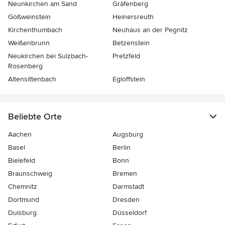
Neunkirchen am Sand
Gräfenberg
Gößweinstein
Heinersreuth
Kirchenthumbach
Neuhaus an der Pegnitz
Weißenbrunn
Betzenstein
Neukirchen bei Sulzbach-
Pretzfeld
Rosenberg
Altensittenbach
Egloffstein
Beliebte Orte
Aachen
Augsburg
Basel
Berlin
Bielefeld
Bonn
Braunschweig
Bremen
Chemnitz
Darmstadt
Dortmund
Dresden
Duisburg
Düsseldorf