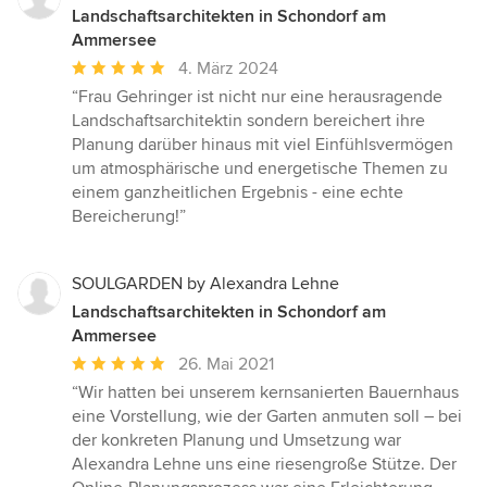
Landschaftsarchitekten in Schondorf am
Ammersee
Durchschnittliche
4. März 2024
Bewertung:
“Frau Gehringer ist nicht nur eine herausragende
5
Landschaftsarchitektin sondern bereichert ihre
von
Planung darüber hinaus mit viel Einfühlsvermögen
5
um atmosphärische und energetische Themen zu
Sternen
einem ganzheitlichen Ergebnis - eine echte
Bereicherung!”
SOULGARDEN by Alexandra Lehne
Landschaftsarchitekten in Schondorf am
Ammersee
Durchschnittliche
26. Mai 2021
Bewertung:
“Wir hatten bei unserem kernsanierten Bauernhaus
5
eine Vorstellung, wie der Garten anmuten soll – bei
von
der konkreten Planung und Umsetzung war
5
Alexandra Lehne uns eine riesengroße Stütze. Der
Sternen