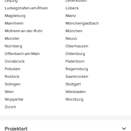
Leipzig
Leverkusen
Ludwigshafen-am-Rhein
Lübeck
Magdeburg
Mainz
Mannheim
Mönchen­gladbach
Mülheim-an-der-Ruhr
München
Münster
Neuss
Nürnberg
Oberhausen
Offenbach-am-Main
Oldenburg
Osnabrück
Paderborn
Potsdam
Regensburg
Rostock
Saarbrücken
Solingen
Stuttgart
Wien
Wiesbaden
Wuppertal
Würzburg
Zürich
Projektart