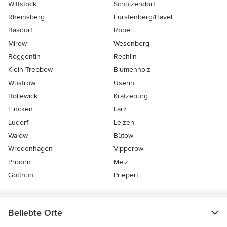
Wittstock
Schulzendorf
Rheinsberg
Fürstenberg/Havel
Basdorf
Röbel
Mirow
Wesenberg
Roggentin
Rechlin
Klein Trebbow
Blumenholz
Wustrow
Userin
Bollewick
Kratzeburg
Fincken
Lärz
Ludorf
Leizen
Walow
Bütow
Wredenhagen
Vipperow
Priborn
Melz
Gotthun
Priepert
Beliebte Orte