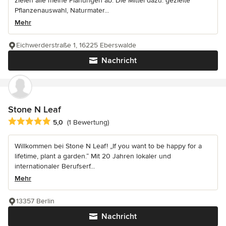
zielen alle meine Planungen ab. Die Mittel dazu: gezielte
Pflanzenauswahl, Naturmater...
Mehr
Eichwerderstraße 1, 16225 Eberswalde
Nachricht
Stone N Leaf
Durchschnittliche Bewertung: 5 von 5 Sternen
5,0
(1 Bewertung)
Willkommen bei Stone N Leaf! „If you want to be happy for a
lifetime, plant a garden.“ Mit 20 Jahren lokaler und
internationaler Berufserf...
Mehr
13357 Berlin
Nachricht