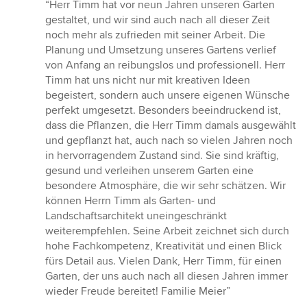
Bewertung:
“Herr Timm hat vor neun Jahren unseren Garten
5
gestaltet, und wir sind auch nach all dieser Zeit
von
noch mehr als zufrieden mit seiner Arbeit. Die
5
Planung und Umsetzung unseres Gartens verlief
Sternen
von Anfang an reibungslos und professionell. Herr
Timm hat uns nicht nur mit kreativen Ideen
begeistert, sondern auch unsere eigenen Wünsche
perfekt umgesetzt. Besonders beeindruckend ist,
dass die Pflanzen, die Herr Timm damals ausgewählt
und gepflanzt hat, auch nach so vielen Jahren noch
in hervorragendem Zustand sind. Sie sind kräftig,
gesund und verleihen unserem Garten eine
besondere Atmosphäre, die wir sehr schätzen. Wir
können Herrn Timm als Garten- und
Landschaftsarchitekt uneingeschränkt
weiterempfehlen. Seine Arbeit zeichnet sich durch
hohe Fachkompetenz, Kreativität und einen Blick
fürs Detail aus. Vielen Dank, Herr Timm, für einen
Garten, der uns auch nach all diesen Jahren immer
wieder Freude bereitet! Familie Meier”