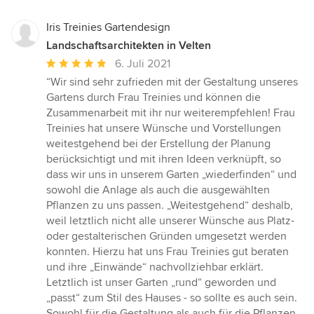
Iris Treinies Gartendesign
Landschaftsarchitekten in Velten
Durchschnittliche
6. Juli 2021
Bewertung:
“Wir sind sehr zufrieden mit der Gestaltung unseres
5
Gartens durch Frau Treinies und können die
von
Zusammenarbeit mit ihr nur weiterempfehlen! Frau
5
Treinies hat unsere Wünsche und Vorstellungen
Sternen
weitestgehend bei der Erstellung der Planung
berücksichtigt und mit ihren Ideen verknüpft, so
dass wir uns in unserem Garten „wiederfinden“ und
sowohl die Anlage als auch die ausgewählten
Pflanzen zu uns passen. „Weitestgehend“ deshalb,
weil letztlich nicht alle unserer Wünsche aus Platz-
oder gestalterischen Gründen umgesetzt werden
konnten. Hierzu hat uns Frau Treinies gut beraten
und ihre „Einwände“ nachvollziehbar erklärt.
Letztlich ist unser Garten „rund“ geworden und
„passt“ zum Stil des Hauses - so sollte es auch sein.
Sowohl für die Gestaltung als auch für die Pflanzen