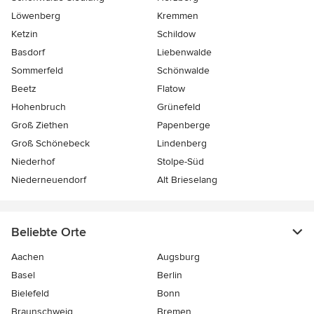
Löwenberg
Kremmen
Ketzin
Schildow
Basdorf
Liebenwalde
Sommerfeld
Schönwalde
Beetz
Flatow
Hohenbruch
Grünefeld
Groß Ziethen
Papenberge
Groß Schönebeck
Lindenberg
Niederhof
Stolpe-Süd
Niederneuendorf
Alt Brieselang
Beliebte Orte
Aachen
Augsburg
Basel
Berlin
Bielefeld
Bonn
Braunschweig
Bremen