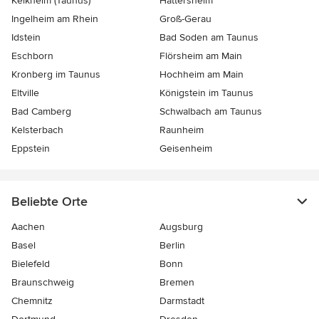
Kelkheim (Taunus)
Hattersheim
Ingelheim am Rhein
Groß-Gerau
Idstein
Bad Soden am Taunus
Eschborn
Flörsheim am Main
Kronberg im Taunus
Hochheim am Main
Eltville
Königstein im Taunus
Bad Camberg
Schwalbach am Taunus
Kelsterbach
Raunheim
Eppstein
Geisenheim
Beliebte Orte
Aachen
Augsburg
Basel
Berlin
Bielefeld
Bonn
Braunschweig
Bremen
Chemnitz
Darmstadt