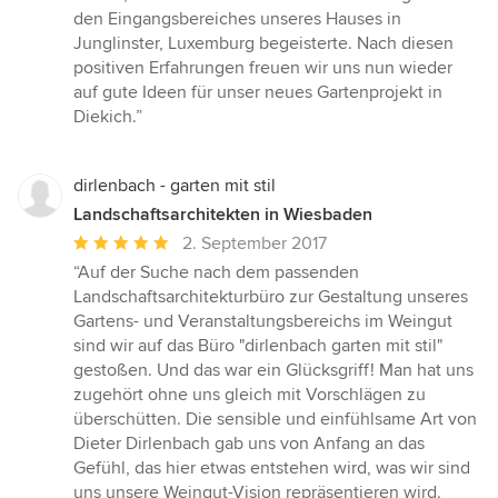
von
den Eingangsbereiches unseres Hauses in
5
Junglinster, Luxemburg begeisterte. Nach diesen
Sternen
positiven Erfahrungen freuen wir uns nun wieder
auf gute Ideen für unser neues Gartenprojekt in
Diekich.”
dirlenbach - garten mit stil
Landschaftsarchitekten in Wiesbaden
Durchschnittliche
2. September 2017
Bewertung:
“Auf der Suche nach dem passenden
5
Landschaftsarchitekturbüro zur Gestaltung unseres
von
Gartens- und Veranstaltungsbereichs im Weingut
5
sind wir auf das Büro "dirlenbach garten mit stil"
Sternen
gestoßen. Und das war ein Glücksgriff! Man hat uns
zugehört ohne uns gleich mit Vorschlägen zu
überschütten. Die sensible und einfühlsame Art von
Dieter Dirlenbach gab uns von Anfang an das
Gefühl, das hier etwas entstehen wird, was wir sind
uns unsere Weingut-Vision repräsentieren wird.