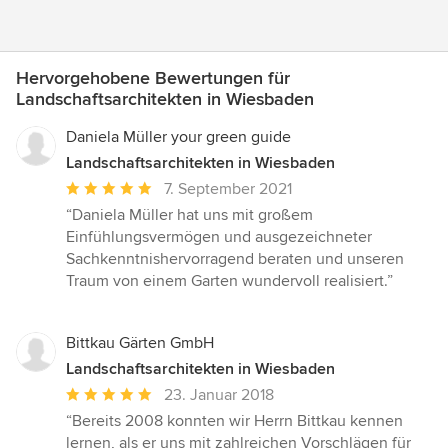
Hervorgehobene Bewertungen für
Landschaftsarchitekten in Wiesbaden
Daniela Müller your green guide
Landschaftsarchitekten in Wiesbaden
Durchschnittliche
7. September 2021
Bewertung:
“Daniela Müller hat uns mit großem
5
Einfühlungsvermögen und ausgezeichneter
von
Sachkenntnishervorragend beraten und unseren
5
Traum von einem Garten wundervoll realisiert.”
Sternen
Bittkau Gärten GmbH
Landschaftsarchitekten in Wiesbaden
Durchschnittliche
23. Januar 2018
Bewertung:
“Bereits 2008 konnten wir Herrn Bittkau kennen
5
lernen, als er uns mit zahlreichen Vorschlägen für