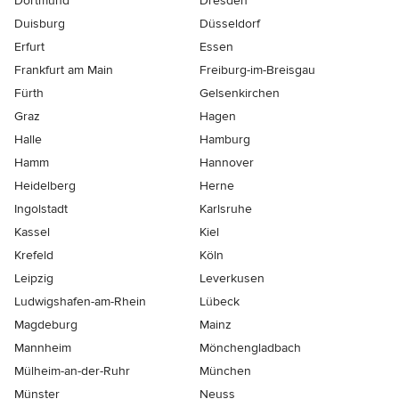
Dortmund
Dresden
Duisburg
Düsseldorf
Erfurt
Essen
Frankfurt am Main
Freiburg-im-Breisgau
Fürth
Gelsenkirchen
Graz
Hagen
Halle
Hamburg
Hamm
Hannover
Heidelberg
Herne
Ingolstadt
Karlsruhe
Kassel
Kiel
Krefeld
Köln
Leipzig
Leverkusen
Ludwigshafen-am-Rhein
Lübeck
Magdeburg
Mainz
Mannheim
Mönchen­gladbach
Mülheim-an-der-Ruhr
München
Münster
Neuss