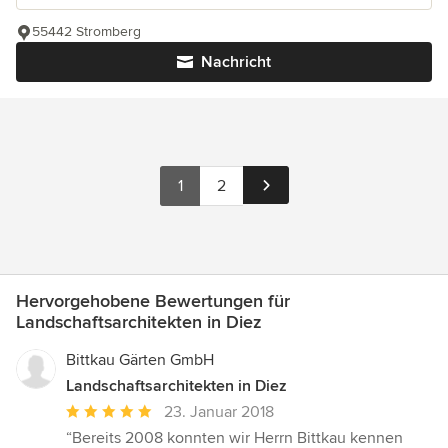
55442 Stromberg
Nachricht
1
2
Hervorgehobene Bewertungen für
Landschaftsarchitekten in Diez
Bittkau Gärten GmbH
Landschaftsarchitekten in Diez
Durchschnittliche
23. Januar 2018
Bewertung:
“Bereits 2008 konnten wir Herrn Bittkau kennen