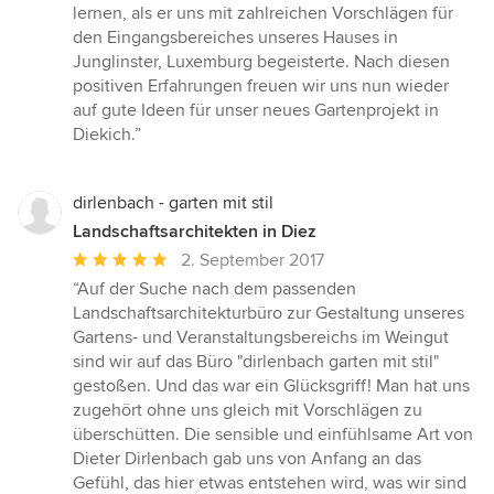
5
lernen, als er uns mit zahlreichen Vorschlägen für
von
den Eingangsbereiches unseres Hauses in
5
Junglinster, Luxemburg begeisterte. Nach diesen
Sternen
positiven Erfahrungen freuen wir uns nun wieder
auf gute Ideen für unser neues Gartenprojekt in
Diekich.”
dirlenbach - garten mit stil
Landschaftsarchitekten in Diez
Durchschnittliche
2. September 2017
Bewertung:
“Auf der Suche nach dem passenden
5
Landschaftsarchitekturbüro zur Gestaltung unseres
von
Gartens- und Veranstaltungsbereichs im Weingut
5
sind wir auf das Büro "dirlenbach garten mit stil"
Sternen
gestoßen. Und das war ein Glücksgriff! Man hat uns
zugehört ohne uns gleich mit Vorschlägen zu
überschütten. Die sensible und einfühlsame Art von
Dieter Dirlenbach gab uns von Anfang an das
Gefühl, das hier etwas entstehen wird, was wir sind