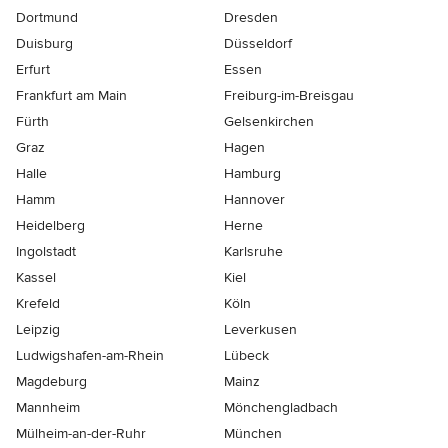
Dortmund
Dresden
Duisburg
Düsseldorf
Erfurt
Essen
Frankfurt am Main
Freiburg-im-Breisgau
Fürth
Gelsenkirchen
Graz
Hagen
Halle
Hamburg
Hamm
Hannover
Heidelberg
Herne
Ingolstadt
Karlsruhe
Kassel
Kiel
Krefeld
Köln
Leipzig
Leverkusen
Ludwigshafen-am-Rhein
Lübeck
Magdeburg
Mainz
Mannheim
Mönchen­gladbach
Mülheim-an-der-Ruhr
München