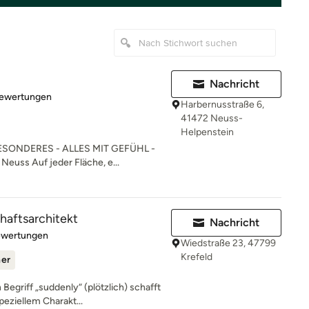
Nachricht
rtung: 5 von 5 Sternen
Bewertungen
Harbernusstraße 6,
41472 Neuss-
Helpenstein
SONDERES - ALLES MIT GEFÜHL -
Neuss Auf jeder Fläche, e...
aftsarchitekt
Nachricht
rtung: 5 von 5 Sternen
ewertungen
Wiedstraße 23, 47799
Krefeld
ner
Begriff „suddenly“ (plötzlich) schafft
eziellem Charakt...