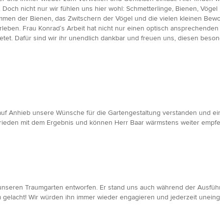
 Doch nicht nur wir fühlen uns hier wohl: Schmetterlinge, Bienen, Vöge
men der Bienen, das Zwitschern der Vögel und die vielen kleinen Bewoh
eben. Frau Konrad‘s Arbeit hat nicht nur einen optisch ansprechenden
etet. Dafür sind wir ihr unendlich dankbar und freuen uns, diesen bes
t auf Anhieb unsere Wünsche für die Gartengestaltung verstanden und ein
frieden mit dem Ergebnis und können Herr Baar wärmstens weiter empfe
nseren Traumgarten entworfen. Er stand uns auch während der Ausführung
m gelacht! Wir würden ihn immer wieder engagieren und jederzeit unein