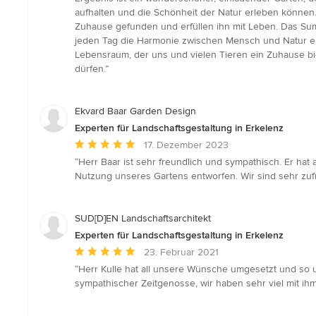
aufhalten und die Schönheit der Natur erleben können.
Zuhause gefunden und erfüllen ihn mit Leben. Das Sum
jeden Tag die Harmonie zwischen Mensch und Natur erl
Lebensraum, der uns und vielen Tieren ein Zuhause bi
dürfen.”
Ekvard Baar Garden Design
Experten für Landschaftsgestaltung in Erkelenz
Durchschnittliche
17. Dezember 2023
Bewertung:
“Herr Baar ist sehr freundlich und sympathisch. Er ha
5
Nutzung unseres Gartens entworfen. Wir sind sehr zu
von
5
Sternen
SUD[D]EN Landschaftsarchitekt
Experten für Landschaftsgestaltung in Erkelenz
Durchschnittliche
23. Februar 2021
Bewertung:
“Herr Kulle hat all unsere Wünsche umgesetzt und so u
5
sympathischer Zeitgenosse, wir haben sehr viel mit ih
von
5