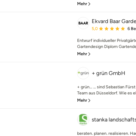
Mehr
Ekvard Baar Gard
Durchschnittliche Bewe
5,0
6 B
Entwurf individueller Privatgä
Gartendesign Diplom Gartendes
Mehr
+ grün GmbH
+ grün… … sind Sebastian Fürst
Team aus Düsseldorf. Wie es eb
Mehr
stanka landschaft
beraten. planen. realisieren. 