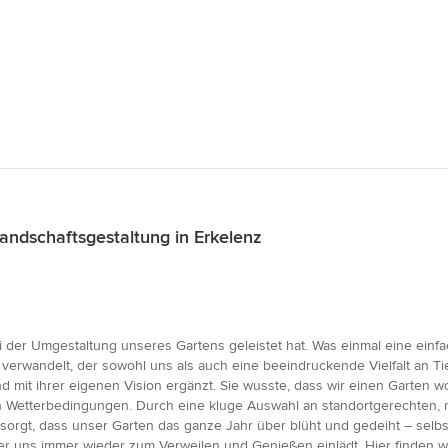
ndschaftsgestaltung in Erkelenz
i der Umgestaltung unseres Gartens geleistet hat. Was einmal eine einfac
 verwandelt, der sowohl uns als auch eine beeindruckende Vielfalt an Ti
 ihrer eigenen Vision ergänzt. Sie wusste, dass wir einen Garten wollt
Wetterbedingungen. Durch eine kluge Auswahl an standortgerechten, ro
sorgt, dass unser Garten das ganze Jahr über blüht und gedeiht – sel
er uns immer wieder zum Verweilen und Genießen einlädt. Hier finden w