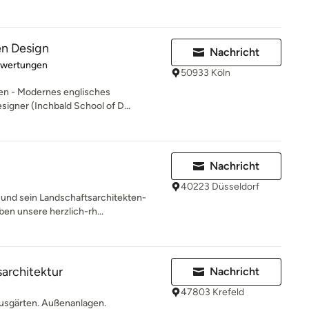
en Design
Nachricht
rtung: 5 von 5 Sternen
ewertungen
50933 Köln
rten - Modernes englisches
igner (Inchbald School of D...
Nachricht
40223 Düsseldorf
 und sein Landschaftsarchitekten-
en unsere herzlich-rh...
sarchitektur
Nachricht
47803 Krefeld
Hausgärten. Außenanlagen.