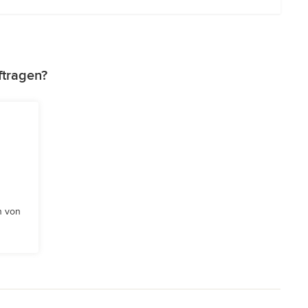
ftragen?
n von