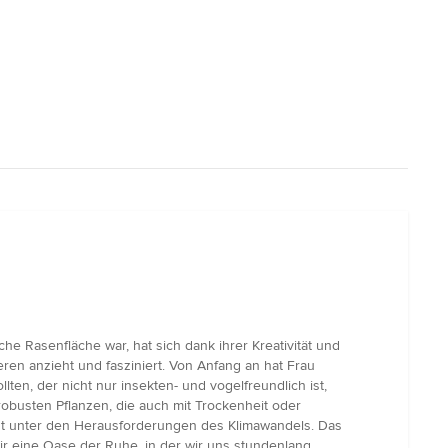
he Rasenfläche war, hat sich dank ihrer Kreativität und
eren anzieht und fasziniert. Von Anfang an hat Frau
en, der nicht nur insekten- und vogelfreundlich ist,
busten Pflanzen, die auch mit Trockenheit oder
bst unter den Herausforderungen des Klimawandels. Das
ir eine Oase der Ruhe, in der wir uns stundenlang