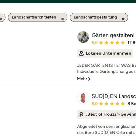
Landschaftsarchitekten
Landschaftsgestaltung
Gärten gestalten!
Durchschnittliche Bewe
5,0
17 
Lokales Unternehmen
JEDER GARTEN IST ETWAS BE
Individuelle Gartenplanung aus 
Mehr
SUD[D]EN Landsch
Durchschnittliche Bewe
5,0
8 B
„Best of Houzz“-Gewin
Abgeleitet von dem englischen 
das Büro SUD[D]EN Orte mit sp