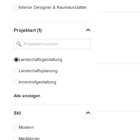
Interior Designer & Raumausstatter
Küchenplanung
Projektart (1)
Landschaftsarchitekten
Armaturen & Sanitärbedarf
Beleuchtung
Landschaftsgestaltung
Einbauschränke
Landschaftsplanung
Alle anzeigen
Innenhofgestaltung
Alle anzeigen
Stil
Modern
Mediterran