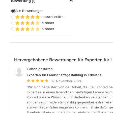
Bewertung (1)
Alle Bewertungen
ausschließlich
& höher
& höher
Hervorgehobene Bewertungen für Experten für La
Gärten gestalten!
Experten für Landschaftsgestaltung in Erkelenz
Durchschnittliche
17. November 2024
Bewertung:
“Wir sind begeistert von der Arbeit, die Frau Konrad be
5
Expertise in einen lebendigen, vielfältigen Lebensraum
von
Konrad unsere Wünsche und Bedenken verstanden und mit
5
sondern auch widerstandsfähig gegenüber extremeren 
Sternen
starken Regenfällen umgehen können, hat sie dafür ge
Ergebnis ist ein wunderschöner, einladender Garten, d