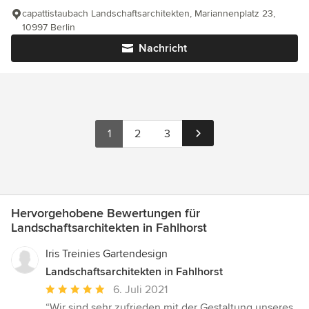
capattistaubach Landschaftsarchitekten, Mariannenplatz 23,
10997 Berlin
Nachricht
1
2
3
Hervorgehobene Bewertungen für
Landschaftsarchitekten in Fahlhorst
Iris Treinies Gartendesign
Landschaftsarchitekten in Fahlhorst
Durchschnittliche
6. Juli 2021
Bewertung:
“Wir sind sehr zufrieden mit der Gestaltung unseres