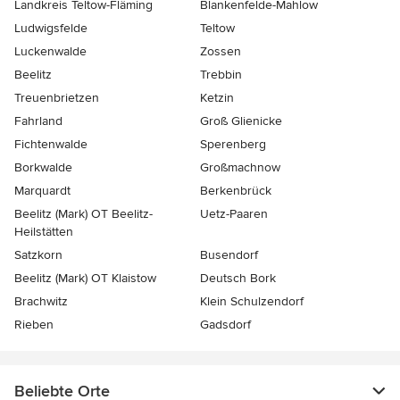
Landkreis Teltow-Fläming
Blankenfelde-Mahlow
Ludwigsfelde
Teltow
Luckenwalde
Zossen
Beelitz
Trebbin
Treuenbrietzen
Ketzin
Fahrland
Groß Glienicke
Fichtenwalde
Sperenberg
Borkwalde
Großmachnow
Marquardt
Berkenbrück
Beelitz (Mark) OT Beelitz-
Uetz-Paaren
Heilstätten
Satzkorn
Busendorf
Beelitz (Mark) OT Klaistow
Deutsch Bork
Brachwitz
Klein Schulzendorf
Rieben
Gadsdorf
Beliebte Orte