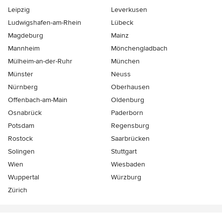
Leipzig
Leverkusen
Ludwigshafen-am-Rhein
Lübeck
Magdeburg
Mainz
Mannheim
Mönchen­gladbach
Mülheim-an-der-Ruhr
München
Münster
Neuss
Nürnberg
Oberhausen
Offenbach-am-Main
Oldenburg
Osnabrück
Paderborn
Potsdam
Regensburg
Rostock
Saarbrücken
Solingen
Stuttgart
Wien
Wiesbaden
Wuppertal
Würzburg
Zürich