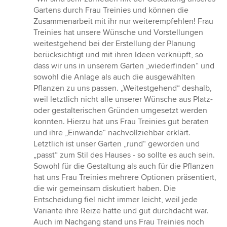
5
Gartens durch Frau Treinies und können die
von
Zusammenarbeit mit ihr nur weiterempfehlen! Frau
5
Treinies hat unsere Wünsche und Vorstellungen
Sternen
weitestgehend bei der Erstellung der Planung
berücksichtigt und mit ihren Ideen verknüpft, so
dass wir uns in unserem Garten „wiederfinden“ und
sowohl die Anlage als auch die ausgewählten
Pflanzen zu uns passen. „Weitestgehend“ deshalb,
weil letztlich nicht alle unserer Wünsche aus Platz-
oder gestalterischen Gründen umgesetzt werden
konnten. Hierzu hat uns Frau Treinies gut beraten
und ihre „Einwände“ nachvollziehbar erklärt.
Letztlich ist unser Garten „rund“ geworden und
„passt“ zum Stil des Hauses - so sollte es auch sein.
Sowohl für die Gestaltung als auch für die Pflanzen
hat uns Frau Treinies mehrere Optionen präsentiert,
die wir gemeinsam diskutiert haben. Die
Entscheidung fiel nicht immer leicht, weil jede
Variante ihre Reize hatte und gut durchdacht war.
Auch im Nachgang stand uns Frau Treinies noch