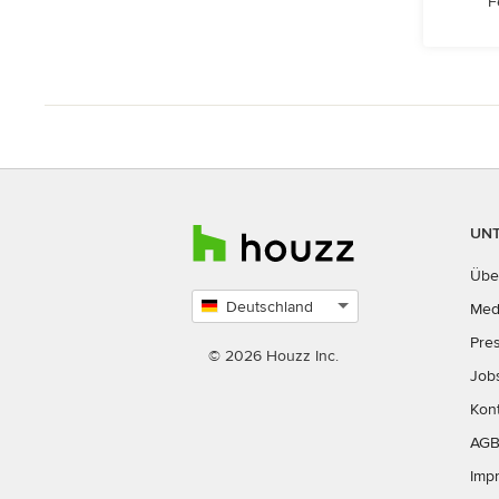
F
UN
Übe
Deutschland
Med
Land
Pre
auswählen
© 2026 Houzz Inc.
Job
Kon
AG
Imp