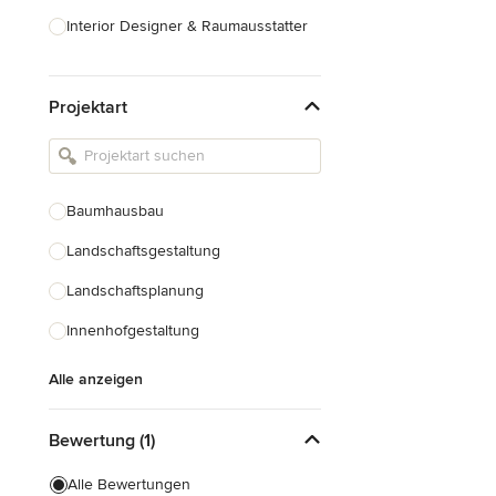
Interior Designer & Raumausstatter
Küchenplanung
Projektart
Landschaftsarchitekten
Armaturen & Sanitärbedarf
Beleuchtung
Baumhausbau
Einbauschränke
Landschaftsgestaltung
Alle anzeigen
Landschaftsplanung
Innenhofgestaltung
Alle anzeigen
Bewertung (1)
Alle Bewertungen