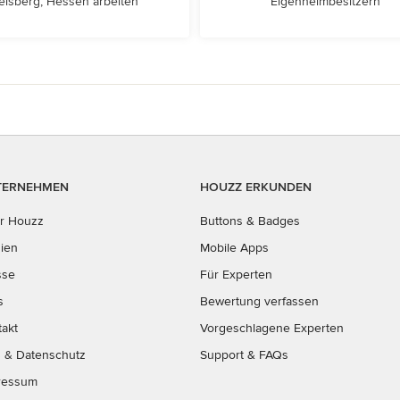
elsberg, Hessen arbeiten
Eigenheimbesitzern
TERNEHMEN
HOUZZ ERKUNDEN
r Houzz
Buttons & Badges
ien
Mobile Apps
sse
Für Experten
s
Bewertung verfassen
takt
Vorgeschlagene Experten
B
&
Datenschutz
Support & FAQs
ressum