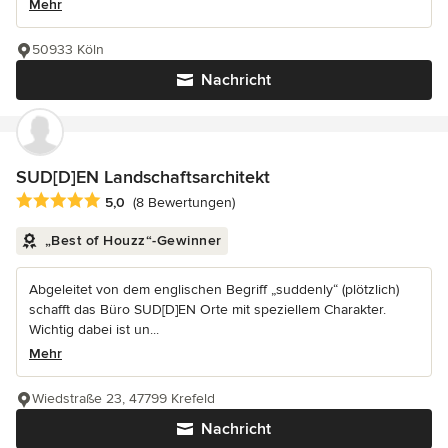
Mehr
50933 Köln
Nachricht
SUD[D]EN Landschaftsarchitekt
Durchschnittliche Bewertung: 5 von 5 Sternen
5,0
(8 Bewertungen)
„Best of Houzz“-Gewinner
Abgeleitet von dem englischen Begriff „suddenly“ (plötzlich)
schafft das Büro SUD[D]EN Orte mit speziellem Charakter.
Wichtig dabei ist un...
Mehr
Wiedstraße 23, 47799 Krefeld
Nachricht