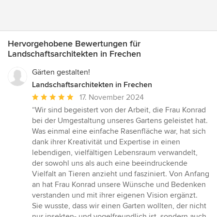
Hervorgehobene Bewertungen für
Landschaftsarchitekten in Frechen
Gärten gestalten!
Landschaftsarchitekten in Frechen
Durchschnittliche
17. November 2024
Bewertung:
“Wir sind begeistert von der Arbeit, die Frau Konrad
5
bei der Umgestaltung unseres Gartens geleistet hat.
von
Was einmal eine einfache Rasenfläche war, hat sich
5
dank ihrer Kreativität und Expertise in einen
Sternen
lebendigen, vielfältigen Lebensraum verwandelt,
der sowohl uns als auch eine beeindruckende
Vielfalt an Tieren anzieht und fasziniert. Von Anfang
an hat Frau Konrad unsere Wünsche und Bedenken
verstanden und mit ihrer eigenen Vision ergänzt.
Sie wusste, dass wir einen Garten wollten, der nicht
nur insekten- und vogelfreundlich ist, sondern auch