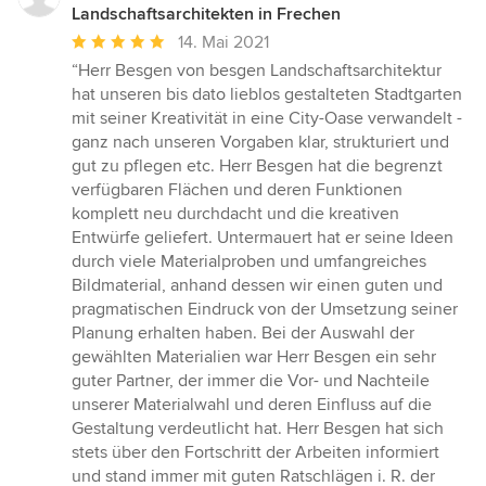
Landschaftsarchitekten in Frechen
Durchschnittliche
14. Mai 2021
Bewertung:
“Herr Besgen von besgen Landschaftsarchitektur
5
hat unseren bis dato lieblos gestalteten Stadtgarten
von
mit seiner Kreativität in eine City-Oase verwandelt -
5
ganz nach unseren Vorgaben klar, strukturiert und
Sternen
gut zu pflegen etc. Herr Besgen hat die begrenzt
verfügbaren Flächen und deren Funktionen
komplett neu durchdacht und die kreativen
Entwürfe geliefert. Untermauert hat er seine Ideen
durch viele Materialproben und umfangreiches
Bildmaterial, anhand dessen wir einen guten und
pragmatischen Eindruck von der Umsetzung seiner
Planung erhalten haben. Bei der Auswahl der
gewählten Materialien war Herr Besgen ein sehr
guter Partner, der immer die Vor- und Nachteile
unserer Materialwahl und deren Einfluss auf die
Gestaltung verdeutlicht hat. Herr Besgen hat sich
stets über den Fortschritt der Arbeiten informiert
und stand immer mit guten Ratschlägen i. R. der