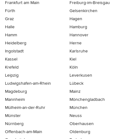
Frankfurt am Main
Freiburg-im-Breisgau
Fürth
Gelsenkirchen
Graz
Hagen
Halle
Hamburg
Hamm
Hannover
Heidelberg
Herne
Ingolstadt
Karlsruhe
Kassel
Kiel
Krefeld
Köln
Leipzig
Leverkusen
Ludwigshafen-am-Rhein
Lübeck
Magdeburg
Mainz
Mannheim
Mönchen­gladbach
Mülheim-an-der-Ruhr
München
Münster
Neuss
Nürnberg
Oberhausen
Offenbach-am-Main
Oldenburg