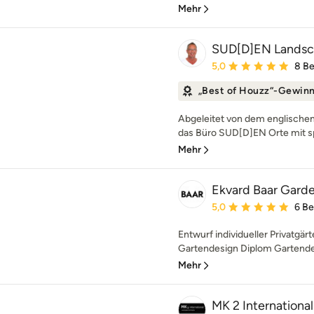
Mehr
SUD[D]EN Landsch
Durchschnittliche Bewe
5,0
8 B
„Best of Houzz“-Gewin
Abgeleitet von dem englischen 
das Büro SUD[D]EN Orte mit sp
Mehr
Ekvard Baar Gard
Durchschnittliche Bewe
5,0
6 B
Entwurf individueller Privatgä
Gartendesign Diplom Gartendes
Mehr
MK 2 Internationa