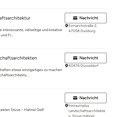
tsarchitektur
Nachricht
Esmarchstraße 2,
 interessante, vielseitige und kreative
47058 Duisburg
und Fr...
chaftsarchitekten
Nachricht
40476 Düsseldorf
chaften etwas einzigartiges zu machen
chaftsarchitektu...
Nachricht
freiraumplus
itekten Stüve – Hähnel GbR
Landschaftsarchitekte
n, Stüve Hähnel