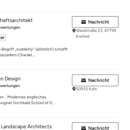
aftsarchitekt
Nachricht
rtung: 5 von 5 Sternen
ewertungen
Wiedstraße 23, 47799
Krefeld
ner
Begriff „suddenly“ (plötzlich) schafft
eziellem Charakt...
en Design
Nachricht
rtung: 5 von 5 Sternen
ewertungen
50933 Köln
rten - Modernes englisches
igner (Inchbald School of D...
l Landscape Architects
Nachricht