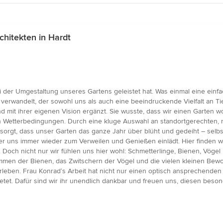
hitekten in Hardt
i der Umgestaltung unseres Gartens geleistet hat. Was einmal eine einfac
 verwandelt, der sowohl uns als auch eine beeindruckende Vielfalt an Ti
 ihrer eigenen Vision ergänzt. Sie wusste, dass wir einen Garten wollt
Wetterbedingungen. Durch eine kluge Auswahl an standortgerechten, ro
sorgt, dass unser Garten das ganze Jahr über blüht und gedeiht – sel
er uns immer wieder zum Verweilen und Genießen einlädt. Hier finden w
 Doch nicht nur wir fühlen uns hier wohl: Schmetterlinge, Bienen, Vöge
men der Bienen, das Zwitschern der Vögel und die vielen kleinen Bewoh
eben. Frau Konrad‘s Arbeit hat nicht nur einen optisch ansprechenden
etet. Dafür sind wir ihr unendlich dankbar und freuen uns, diesen bes