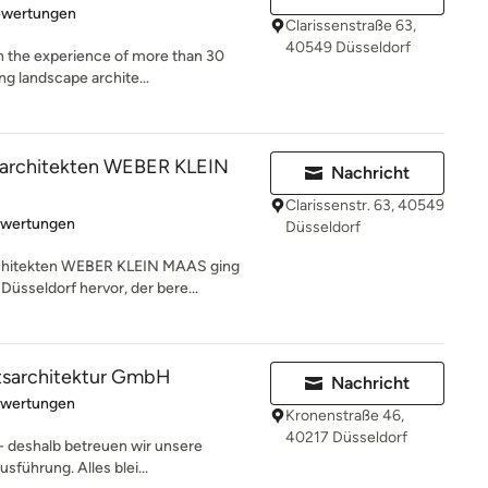
rtung: 5 von 5 Sternen
ewertungen
Clarissenstraße 63,
40549 Düsseldorf
n the experience of more than 30
ng landscape archite...
architekten WEBER KLEIN
Nachricht
Clarissenstr. 63, 40549
rtung: 5 von 5 Sternen
ewertungen
Düsseldorf
chitekten WEBER KLEIN MAAS ging
üsseldorf hervor, der bere...
tsarchitektur GmbH
Nachricht
rtung: 5 von 5 Sternen
ewertungen
Kronenstraße 46,
40217 Düsseldorf
 - deshalb betreuen wir unsere
sführung. Alles blei...