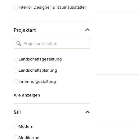
Interior Designer & Raumausstatter
Küchenplanung
Projektart
Landschaftsarchitekten
Armaturen & Sanitärbedarf
Beleuchtung
Landschaftsgestaltung
Einbauschränke
Landschaftsplanung
Alle anzeigen
Innenhofgestaltung
Alle anzeigen
Stil
Modern
Mediterran