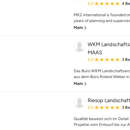
Durchschnittliche Bewe
5,0
4 B
MK2 international is founded o
years of planning and supervisi
Mehr
WKM Landschafts
MAAS
Durchschnittliche Bewe
5,0
3 B
Das Büro WKM Landschaftsar
aus dem Büro Roland Weber in D
Mehr
Riesop Landschaf
Durchschnittliche Bewe
5,0
3 B
Qualität beweist sich im Detail
Projekte vom Entwurf bis zur Au