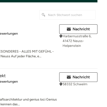
Nachricht
rtung: 5 von 5 Sternen
Bewertungen
Harbernusstraße 6,
41472 Neuss-
Helpenstein
SONDERES - ALLES MIT GEFÜHL -
Neuss Auf jeder Fläche, e...
ekt
Nachricht
rtung: 4.9 von 5 Sternen
Bewertungen
58332 Schwelm
ftsarchitektur und genius loci Genius
 kennen das...