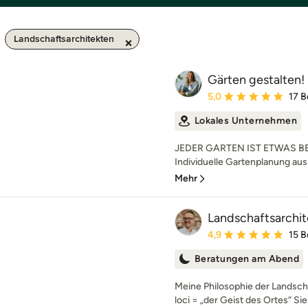
Landschaftsarchitekten
Gärten gestalten!
Durchschnittliche Bewe
5,0
17 
Lokales Unternehmen
JEDER GARTEN IST ETWAS BE
Individuelle Gartenplanung aus 
Mehr
Landschaftsarchit
Durchschnittliche Bewe
4,9
15 
Beratungen am Abend
Meine Philosophie der Landscha
loci = „der Geist des Ortes“ Sie