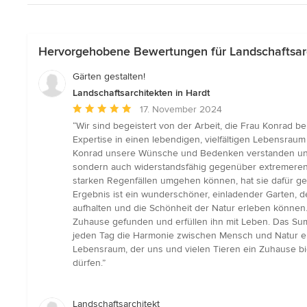
Hervorgehobene Bewertungen für Landschaftsarc
Gärten gestalten!
Landschaftsarchitekten in Hardt
Durchschnittliche
17. November 2024
Bewertung:
“Wir sind begeistert von der Arbeit, die Frau Konrad be
5
Expertise in einen lebendigen, vielfältigen Lebensraum
von
Konrad unsere Wünsche und Bedenken verstanden und mit
5
sondern auch widerstandsfähig gegenüber extremeren 
Sternen
starken Regenfällen umgehen können, hat sie dafür ge
Ergebnis ist ein wunderschöner, einladender Garten, d
aufhalten und die Schönheit der Natur erleben können.
Zuhause gefunden und erfüllen ihn mit Leben. Das Sum
jeden Tag die Harmonie zwischen Mensch und Natur erl
Lebensraum, der uns und vielen Tieren ein Zuhause bi
dürfen.”
Landschaftsarchitekt