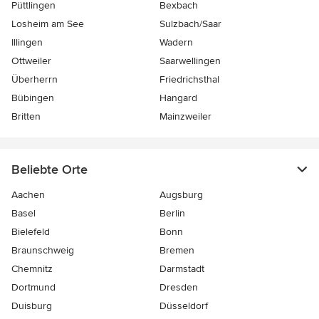
Püttlingen
Bexbach
Losheim am See
Sulzbach/Saar
Illingen
Wadern
Ottweiler
Saarwellingen
Überherrn
Friedrichsthal
Bübingen
Hangard
Britten
Mainzweiler
Beliebte Orte
Aachen
Augsburg
Basel
Berlin
Bielefeld
Bonn
Braunschweig
Bremen
Chemnitz
Darmstadt
Dortmund
Dresden
Duisburg
Düsseldorf