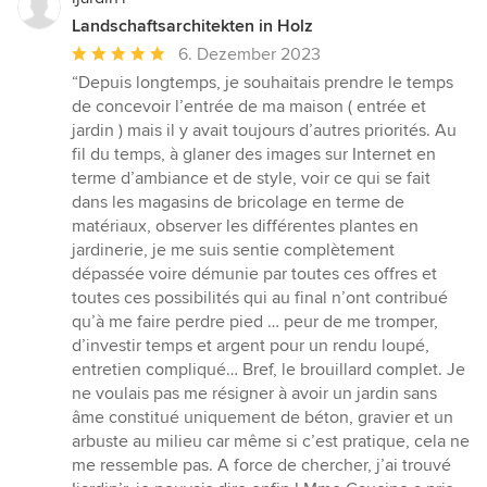
Landschaftsarchitekten in Holz
Durchschnittliche
6. Dezember 2023
Bewertung:
“Depuis longtemps, je souhaitais prendre le temps
5
de concevoir l’entrée de ma maison ( entrée et
von
jardin ) mais il y avait toujours d’autres priorités. Au
5
fil du temps, à glaner des images sur Internet en
Sternen
terme d’ambiance et de style, voir ce qui se fait
dans les magasins de bricolage en terme de
matériaux, observer les différentes plantes en
jardinerie, je me suis sentie complètement
dépassée voire démunie par toutes ces offres et
toutes ces possibilités qui au final n’ont contribué
qu’à me faire perdre pied … peur de me tromper,
d’investir temps et argent pour un rendu loupé,
entretien compliqué… Bref, le brouillard complet. Je
ne voulais pas me résigner à avoir un jardin sans
âme constitué uniquement de béton, gravier et un
arbuste au milieu car même si c’est pratique, cela ne
me ressemble pas. A force de chercher, j’ai trouvé