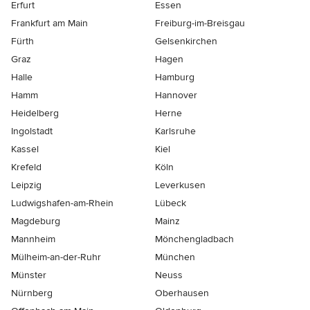
Erfurt
Essen
Frankfurt am Main
Freiburg-im-Breisgau
Fürth
Gelsenkirchen
Graz
Hagen
Halle
Hamburg
Hamm
Hannover
Heidelberg
Herne
Ingolstadt
Karlsruhe
Kassel
Kiel
Krefeld
Köln
Leipzig
Leverkusen
Ludwigshafen-am-Rhein
Lübeck
Magdeburg
Mainz
Mannheim
Mönchen­gladbach
Mülheim-an-der-Ruhr
München
Münster
Neuss
Nürnberg
Oberhausen