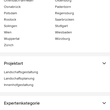
Offenbach-am-Main
Oldenburg
Osnabrück
Paderborn
Potsdam
Regensburg
Rostock
Saarbrücken
Solingen
Stuttgart
Wien
Wiesbaden
Wuppertal
Würzburg
Zürich
Projektart
Landschaftsgestaltung
Landschaftsplanung
Innenhofgestaltung
Expertenkategorie