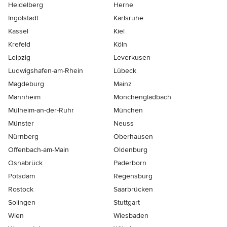
Heidelberg
Herne
Ingolstadt
Karlsruhe
Kassel
Kiel
Krefeld
Köln
Leipzig
Leverkusen
Ludwigshafen-am-Rhein
Lübeck
Magdeburg
Mainz
Mannheim
Mönchen­gladbach
Mülheim-an-der-Ruhr
München
Münster
Neuss
Nürnberg
Oberhausen
Offenbach-am-Main
Oldenburg
Osnabrück
Paderborn
Potsdam
Regensburg
Rostock
Saarbrücken
Solingen
Stuttgart
Wien
Wiesbaden