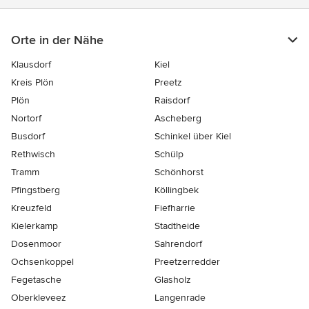
Orte in der Nähe
Klausdorf
Kiel
Kreis Plön
Preetz
Plön
Raisdorf
Nortorf
Ascheberg
Busdorf
Schinkel über Kiel
Rethwisch
Schülp
Tramm
Schönhorst
Pfingstberg
Köllingbek
Kreuzfeld
Fiefharrie
Kielerkamp
Stadtheide
Dosenmoor
Sahrendorf
Ochsenkoppel
Preetzerredder
Fegetasche
Glasholz
Oberkleveez
Langenrade