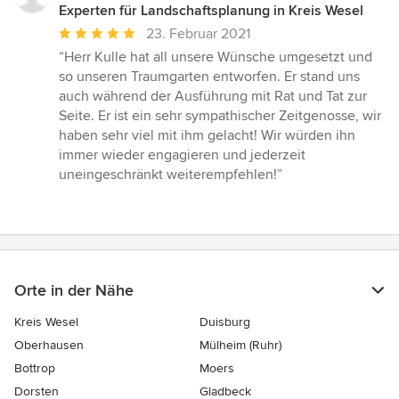
Experten für Landschaftsplanung in Kreis Wesel
Durchschnittliche
23. Februar 2021
Bewertung:
“Herr Kulle hat all unsere Wünsche umgesetzt und
5
so unseren Traumgarten entworfen. Er stand uns
von
auch während der Ausführung mit Rat und Tat zur
5
Seite. Er ist ein sehr sympathischer Zeitgenosse, wir
Sternen
haben sehr viel mit ihm gelacht! Wir würden ihn
immer wieder engagieren und jederzeit
uneingeschränkt weiterempfehlen!”
Orte in der Nähe
Kreis Wesel
Duisburg
Oberhausen
Mülheim (Ruhr)
Bottrop
Moers
Dorsten
Gladbeck