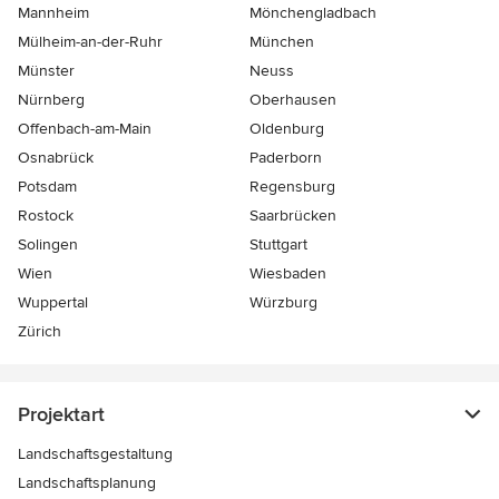
Mannheim
Mönchen­gladbach
Mülheim-an-der-Ruhr
München
Münster
Neuss
Nürnberg
Oberhausen
Offenbach-am-Main
Oldenburg
Osnabrück
Paderborn
Potsdam
Regensburg
Rostock
Saarbrücken
Solingen
Stuttgart
Wien
Wiesbaden
Wuppertal
Würzburg
Zürich
Projektart
Landschaftsgestaltung
Landschaftsplanung