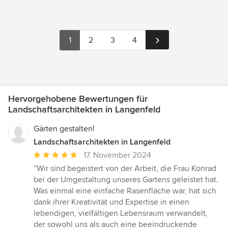
1
2
3
4
Hervorgehobene Bewertungen für
Landschaftsarchitekten in Langenfeld
Gärten gestalten!
Landschaftsarchitekten in Langenfeld
Durchschnittliche
17. November 2024
Bewertung:
“Wir sind begeistert von der Arbeit, die Frau Konrad
5
bei der Umgestaltung unseres Gartens geleistet hat.
von
Was einmal eine einfache Rasenfläche war, hat sich
5
dank ihrer Kreativität und Expertise in einen
Sternen
lebendigen, vielfältigen Lebensraum verwandelt,
der sowohl uns als auch eine beeindruckende