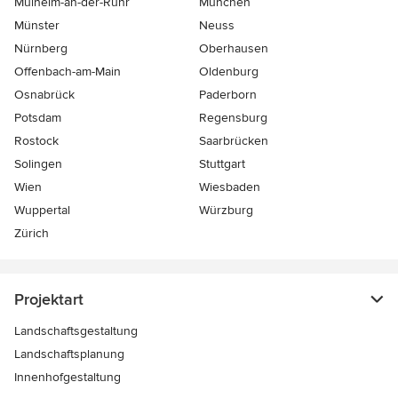
Mülheim-an-der-Ruhr
München
Münster
Neuss
Nürnberg
Oberhausen
Offenbach-am-Main
Oldenburg
Osnabrück
Paderborn
Potsdam
Regensburg
Rostock
Saarbrücken
Solingen
Stuttgart
Wien
Wiesbaden
Wuppertal
Würzburg
Zürich
Projektart
Landschaftsgestaltung
Landschaftsplanung
Innenhofgestaltung