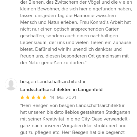
der Bienen, das Zwitschern der Vögel und die vielen
kleinen Bewohner, die sich hier eingefunden haben,
lassen uns jeden Tag die Harmonie zwischen
Mensch und Natur erleben. Frau Konrad‘s Arbeit hat
nicht nur einen optisch ansprechenden Garten
geschaffen, sondern auch einen nachhaltigen
Lebensraum, der uns und vielen Tieren ein Zuhause
bietet. Dafür sind wir ihr unendlich dankbar und
freuen uns, diesen besonderen Ort gemeinsam mit
der Natur genießen zu dürfen.”
besgen Landschaftsarchitektur
Landschaftsarchitekten in Langenfeld
Durchschnittliche
14. Mai 2021
Bewertung:
“Herr Besgen von besgen Landschaftsarchitektur
5
hat unseren bis dato lieblos gestalteten Stadtgarten
von
mit seiner Kreativität in eine City-Oase verwandelt -
5
ganz nach unseren Vorgaben klar, strukturiert und
Sternen
gut zu pflegen etc. Herr Besgen hat die begrenzt