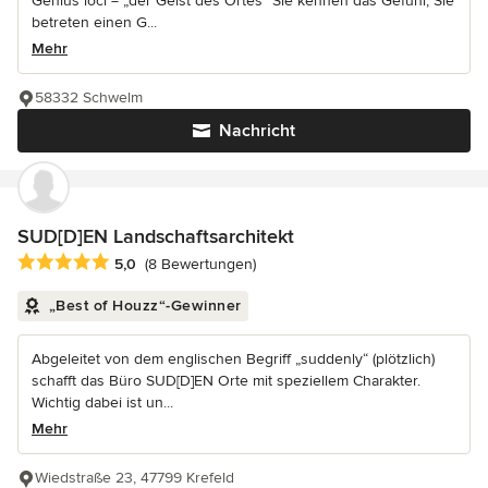
Genius loci = „der Geist des Ortes“ Sie kennen das Gefühl, Sie
betreten einen G...
Mehr
58332 Schwelm
Nachricht
SUD[D]EN Landschaftsarchitekt
Durchschnittliche Bewertung: 5 von 5 Sternen
5,0
(8 Bewertungen)
„Best of Houzz“-Gewinner
Abgeleitet von dem englischen Begriff „suddenly“ (plötzlich)
schafft das Büro SUD[D]EN Orte mit speziellem Charakter.
Wichtig dabei ist un...
Mehr
Wiedstraße 23, 47799 Krefeld