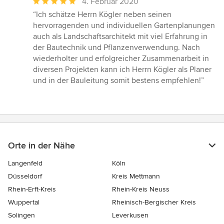
Durchschnittliche
4. Februar 2020
Bewertung:
“Ich schätze Herrn Kögler neben seinen
5
hervorragenden und individuellen Gartenplanungen
von
auch als Landschaftsarchitekt mit viel Erfahrung in
5
der Bautechnik und Pflanzenverwendung. Nach
Sternen
wiederholter und erfolgreicher Zusammenarbeit in
diversen Projekten kann ich Herrn Kögler als Planer
und in der Bauleitung somit bestens empfehlen!”
Orte in der Nähe
Langenfeld
Köln
Düsseldorf
Kreis Mettmann
Rhein-Erft-Kreis
Rhein-Kreis Neuss
Wuppertal
Rheinisch-Bergischer Kreis
Solingen
Leverkusen