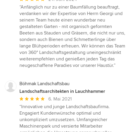
Bewertung:
“Anfänglich nur zu einer Baumfällung beauftragt,
5
verdanken wir der Expertise von Herrn Georgi und
von
seinem Team heute einen wunderbar neu
5
gestalteten Garten - mit organisch geformten
Sternen
Beeten aus Stauden und Gräsern, die nicht nur uns,
sondern auch Bienen und Schmetterlinge über
lange Blühperioden erfreuen. Wir können das Team
von 360° Landschaftsgestaltung uneingeschränkt
weiterempfehlen und genießen jeden Tag das
neugeschaffene Paradies vor unserer Haustür.”
Böhmak Landschaftsbau
Landschaftsarchitekten in Lauchhammer
Durchschnittliche
6. Mai 2021
Bewertung:
“Innovative und junge Landschaftsbaufirma.
5
Engagiert Kundenwünsche optimal und
von
unkompliziert umzusetzen. Umfangreicher
5
Maschinenpark und versierte Mitarbeiter
Sternen