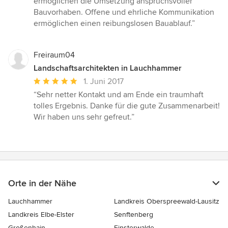
ermöglichen die Umsetzung anspruchsvoller
Bauvorhaben. Offene und ehrliche Kommunikation
ermöglichen einen reibungslosen Bauablauf.”
Freiraum04
Landschaftsarchitekten in Lauchhammer
Durchschnittliche
1. Juni 2017
Bewertung:
“Sehr netter Kontakt und am Ende ein traumhaft
5
tolles Ergebnis. Danke für die gute Zusammenarbeit!
von
Wir haben uns sehr gefreut.”
5
Sternen
Orte in der Nähe
Lauchhammer
Landkreis Oberspreewald-Lausitz
Landkreis Elbe-Elster
Senftenberg
Großenhain
Finsterwalde