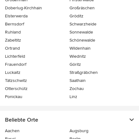
Doberlug-Kirchhain
Großräschen
Elsterwerda
Gröditz
Bernsdorf
Schwarzheide
Ruhland
Sonnewalde
Zabeltitz
Schönewalde
Ortrand
Wildenhain
Lichterfeld
Wiednitz
Frauendorf
Göritz
Luckaitz
Straßgräbchen
Tätzschwitz
Saathain
Otterschütz
Zochau
Ponickau
Linz
Beliebte Orte
Aachen
Augsburg
Basel
Berlin