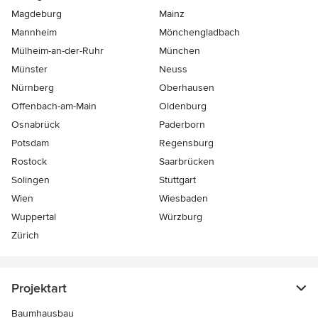
Magdeburg
Mainz
Mannheim
Mönchen­gladbach
Mülheim-an-der-Ruhr
München
Münster
Neuss
Nürnberg
Oberhausen
Offenbach-am-Main
Oldenburg
Osnabrück
Paderborn
Potsdam
Regensburg
Rostock
Saarbrücken
Solingen
Stuttgart
Wien
Wiesbaden
Wuppertal
Würzburg
Zürich
Projektart
Baumhausbau