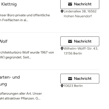
 Klettnig
Nachricht
Lindenallee 38, 16562
nser Büro private und öffentliche
Hohen Neuendorf
Freiflächen in al...
Wolf
Nachricht
Wilhelm-Wolff-Str. 43,
rchitekturbüro Wolf wurde 1967 von
13156 Berlin
W) gegründet. Seit...
arten- und
Nachricht
nung
10623 Berlin
flanzungen aller Art. Unser
l attraktiver Pflanzen. G...