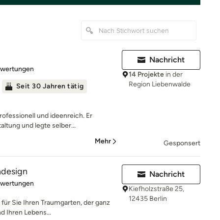
Nachricht
rtung: 4.9 von 5 Sternen
ewertungen
14 Projekte
in der
Region Liebenwalde
Seit 30 Jahren tätig
ofessionell und ideenreich. Er
altung und legte selber...
Mehr
Gesponsert
endesign
Nachricht
rtung: 5 von 5 Sternen
ewertungen
Kiefholzstraße 25,
12435 Berlin
t für Sie Ihren Traumgarten, der ganz
d Ihren Lebens...