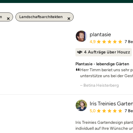
km
Landschaftsarchitekten
plantasie
Durchschnittliche Bewe
4,9
7 B
4 Aufträge über Houzz
Plantasie - lebendige Gärten
Herr Timm beriet uns sehr pr
unterstütze uns bei der Gest
– Betina Heisterberg
Iris Treinies Gart
Durchschnittliche Bewe
5,0
7 B
Iris Treinies Gartendesign plan
individuell auf Ihre Wünsche un