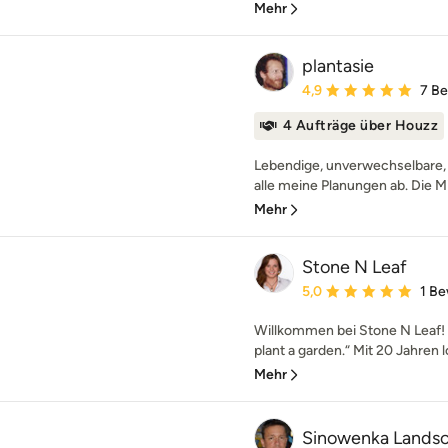
Mehr
plantasie
Durchschnittliche Bewe
4,9
7 B
4 Aufträge über Houzz
Lebendige, unverwechselbare, 
alle meine Planungen ab. Die Mit
Mehr
Stone N Leaf
Durchschnittliche Bewe
5,0
1 B
Willkommen bei Stone N Leaf! „I
plant a garden.“ Mit 20 Jahren lo
Mehr
Sinowenka Landsc