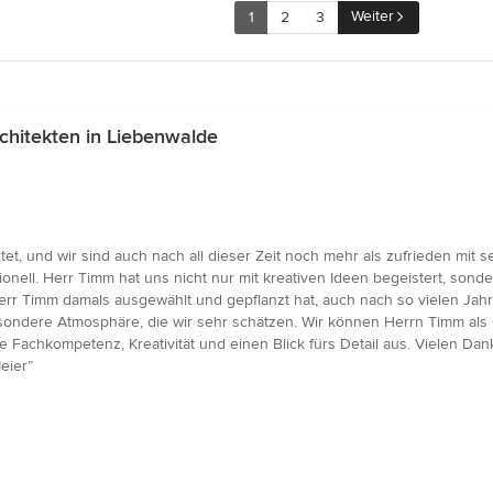
Weiter
1
2
3
hitekten in Liebenwalde
et, und wir sind auch nach all dieser Zeit noch mehr als zufrieden mit
ionell. Herr Timm hat uns nicht nur mit kreativen Ideen begeistert, so
Herr Timm damals ausgewählt und gepflanzt hat, auch nach so vielen Jah
sondere Atmosphäre, die wir sehr schätzen. Wir können Herrn Timm als 
 Fachkompetenz, Kreativität und einen Blick fürs Detail aus. Vielen Dank
eier”