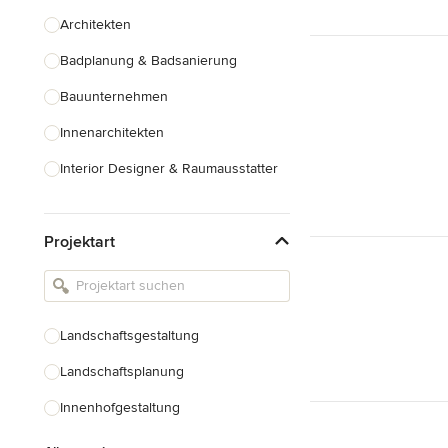
Architekten
Badplanung & Badsanierung
Bauunternehmen
Innenarchitekten
Interior Designer & Raumausstatter
Küchenplanung
Projektart
Landschaftsarchitekten
Armaturen & Sanitärbedarf
Beleuchtung
Landschaftsgestaltung
Einbauschränke
Landschaftsplanung
Alle anzeigen
Innenhofgestaltung