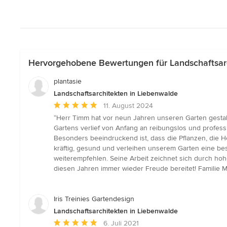
Hervorgehobene Bewertungen für Landschaftsarc
plantasie
Landschaftsarchitekten in Liebenwalde
Durchschnittliche
11. August 2024
Bewertung:
“Herr Timm hat vor neun Jahren unseren Garten gestalt
5
Gartens verlief von Anfang an reibungslos und profess
von
Besonders beeindruckend ist, dass die Pflanzen, die 
5
kräftig, gesund und verleihen unserem Garten eine be
Sternen
weiterempfehlen. Seine Arbeit zeichnet sich durch hohe
diesen Jahren immer wieder Freude bereitet! Familie M
Iris Treinies Gartendesign
Landschaftsarchitekten in Liebenwalde
Durchschnittliche
6. Juli 2021