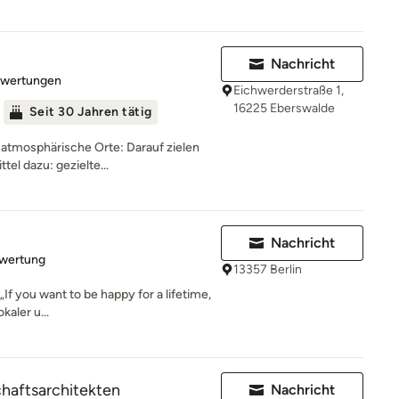
Nachricht
rtung: 4.9 von 5 Sternen
ewertungen
Eichwerderstraße 1,
16225 Eberswalde
Seit 30 Jahren tätig
atmosphärische Orte: Darauf zielen
tel dazu: gezielte...
Nachricht
rtung: 5 von 5 Sternen
ewertung
13357 Berlin
f you want to be happy for a lifetime,
kaler u...
haftsarchitekten
Nachricht