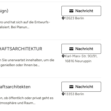
sign)
Nachricht
12623 Berlin
ro und hat sich auf die Entwurfs-
isiert. Bei Planun...
HAFTSARCHITEKTUR
Nachricht
Karl-Marx-Str. 90/91,
e unerwartet innehalten, um die
16816 Neuruppin
genießen oder Ihnen be...
aftsarchitekten
Nachricht
13353 Berlin
, ob öffentlich oder privat geht es
Atmosphäre und Raum...