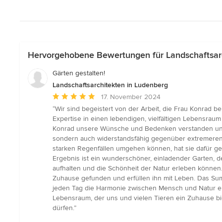
Hervorgehobene Bewertungen für Landschaftsarc
Gärten gestalten!
Landschaftsarchitekten in Ludenberg
Durchschnittliche
17. November 2024
Bewertung:
“Wir sind begeistert von der Arbeit, die Frau Konrad be
5
Expertise in einen lebendigen, vielfältigen Lebensraum
von
Konrad unsere Wünsche und Bedenken verstanden und mit
5
sondern auch widerstandsfähig gegenüber extremeren 
Sternen
starken Regenfällen umgehen können, hat sie dafür ge
Ergebnis ist ein wunderschöner, einladender Garten, d
aufhalten und die Schönheit der Natur erleben können.
Zuhause gefunden und erfüllen ihn mit Leben. Das Sum
jeden Tag die Harmonie zwischen Mensch und Natur erl
Lebensraum, der uns und vielen Tieren ein Zuhause bi
dürfen.”