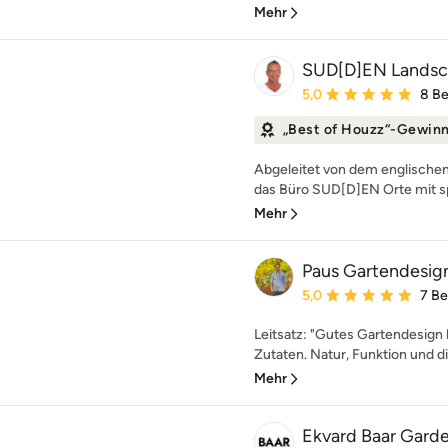
Mehr
SUD[D]EN Landsch
Durchschnittliche Bewe
5,0
8 B
„Best of Houzz“-Gewin
Abgeleitet von dem englischen 
das Büro SUD[D]EN Orte mit sp
Mehr
Paus Gartendesig
Durchschnittliche Bewe
5,0
7 B
Leitsatz: "Gutes Gartendesign
Zutaten. Natur, Funktion und di
Mehr
Ekvard Baar Gard