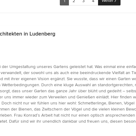
Weiter
1
2
3
4
hitekten in Ludenberg
i der Umgestaltung unseres Gartens geleistet hat. Was einmal eine einfac
 verwandelt, der sowohl uns als auch eine beeindruckende Vielfalt an Ti
 ihrer eigenen Vision ergänzt. Sie wusste, dass wir einen Garten wollt
Wetterbedingungen. Durch eine kluge Auswahl an standortgerechten, ro
sorgt, dass unser Garten das ganze Jahr über blüht und gedeiht – sel
er uns immer wieder zum Verweilen und Genießen einlädt. Hier finden w
 Doch nicht nur wir fühlen uns hier wohl: Schmetterlinge, Bienen, Vöge
men der Bienen, das Zwitschern der Vögel und die vielen kleinen Bewoh
eben. Frau Konrad‘s Arbeit hat nicht nur einen optisch ansprechenden
etet. Dafür sind wir ihr unendlich dankbar und freuen uns, diesen bes