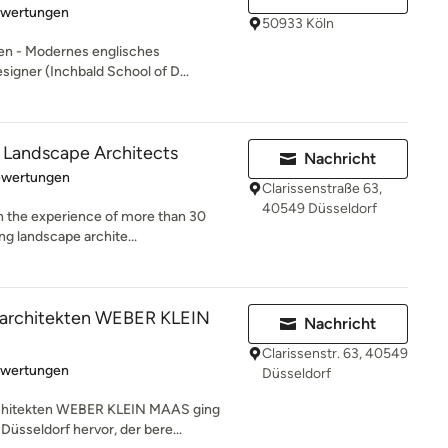
rtung: 5 von 5 Sternen
ewertungen
50933 Köln
rten - Modernes englisches
igner (Inchbald School of D...
l Landscape Architects
Nachricht
rtung: 5 von 5 Sternen
ewertungen
Clarissenstraße 63,
40549 Düsseldorf
n the experience of more than 30
ng landscape archite...
architekten WEBER KLEIN
Nachricht
Clarissenstr. 63, 40549
rtung: 5 von 5 Sternen
ewertungen
Düsseldorf
chitekten WEBER KLEIN MAAS ging
üsseldorf hervor, der bere...