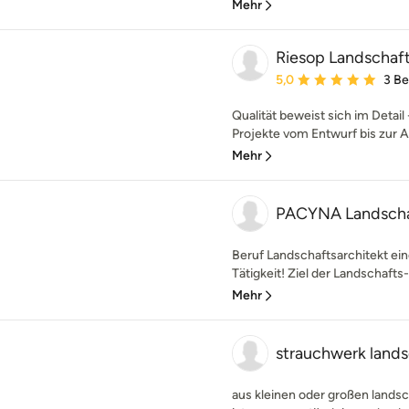
Mehr
Riesop Landschaf
Durchschnittliche Bewe
5,0
3 B
Qualität beweist sich im Detail
Projekte vom Entwurf bis zur Au
Mehr
PACYNA Landschaf
Beruf Landschaftsarchitekt eine
Tätigkeit! Ziel der Landschafts- 
Mehr
strauchwerk lands
aus kleinen oder großen lands