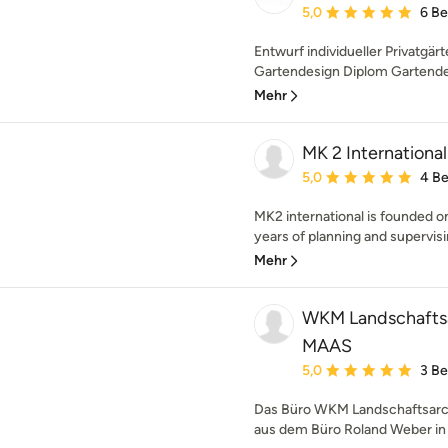
Durchschnittliche Bewe
5,0
6 B
Entwurf individueller Privatgä
Gartendesign Diplom Gartendes
Mehr
MK 2 Internationa
Durchschnittliche Bewe
5,0
4 B
MK2 international is founded o
years of planning and supervisi
Mehr
WKM Landschafts
MAAS
Durchschnittliche Bewe
5,0
3 B
Das Büro WKM Landschaftsar
aus dem Büro Roland Weber in D