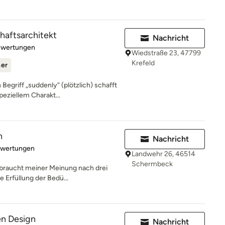
aftsarchitekt
Nachricht
rtung: 5 von 5 Sternen
ewertungen
Wiedstraße 23, 47799
Krefeld
ner
Begriff „suddenly“ (plötzlich) schafft
eziellem Charakt...
n
Nachricht
rtung: 5 von 5 Sternen
ewertungen
Landwehr 26, 46514
Schermbeck
 braucht meiner Meinung nach drei
e Erfüllung der Bedü...
en Design
Nachricht