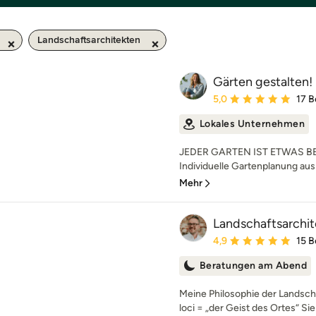
Landschaftsarchitekten
Gärten gestalten!
Durchschnittliche Bewe
5,0
17 
Lokales Unternehmen
JEDER GARTEN IST ETWAS BE
Individuelle Gartenplanung aus 
Mehr
Landschaftsarchit
Durchschnittliche Bewe
4,9
15 
Beratungen am Abend
Meine Philosophie der Landscha
loci = „der Geist des Ortes“ Sie