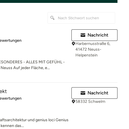
Nachricht
rtung: 5 von 5 Sternen
Bewertungen
Harbernusstraße 6,
41472 Neuss-
Helpenstein
SONDERES - ALLES MIT GEFÜHL -
Neuss Auf jeder Fläche, e...
ekt
Nachricht
rtung: 4.9 von 5 Sternen
Bewertungen
58332 Schwelm
ftsarchitektur und genius loci Genius
 kennen das...