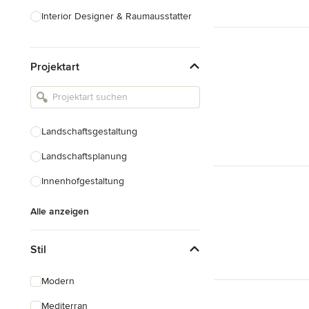
Interior Designer & Raumausstatter
Küchenplanung
Projektart
Landschaftsarchitekten
Armaturen & Sanitärbedarf
Beleuchtung
Landschaftsgestaltung
Einbauschränke
Landschaftsplanung
Alle anzeigen
Innenhofgestaltung
Alle anzeigen
Stil
Modern
Mediterran