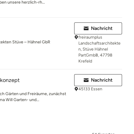
en unsere herzlich-rh...
Nachricht
freiraumplus
itekten Stüve – Hähnel GbR
Landschaftsarchitekte
n, Stüve Hähnel
PartGmbB, 47798
Krefeld
konzept
Nachricht
45133 Essen
 ich Gärten und Freiräume, zunächst
a Will Garten- und...