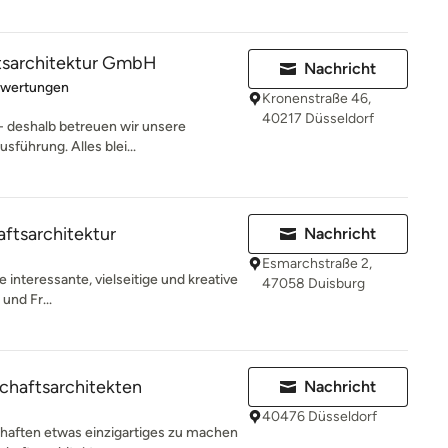
tsarchitektur GmbH
Nachricht
rtung: 5 von 5 Sternen
ewertungen
Kronenstraße 46,
40217 Düsseldorf
 - deshalb betreuen wir unsere
sführung. Alles blei...
tsarchitektur
Nachricht
Esmarchstraße 2,
 interessante, vielseitige und kreative
47058 Duisburg
und Fr...
chaftsarchitekten
Nachricht
40476 Düsseldorf
chaften etwas einzigartiges zu machen