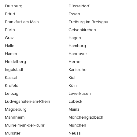
Duisburg
Düsseldorf
Erfurt
Essen
Frankfurt am Main
Freiburg-im-Breisgau
Fürth
Gelsenkirchen
Graz
Hagen
Halle
Hamburg
Hamm
Hannover
Heidelberg
Herne
Ingolstadt
Karlsruhe
Kassel
Kiel
Krefeld
Köln
Leipzig
Leverkusen
Ludwigshafen-am-Rhein
Lübeck
Magdeburg
Mainz
Mannheim
Mönchen­gladbach
Mülheim-an-der-Ruhr
München
Münster
Neuss