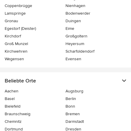
Coppenbrügge
Nienhagen
Lamspringe
Bodenwerder
Gronau
Duingen
Egestorf (Deister)
Eime
Kirchdorf
Großgoltern
Groß Munzel
Heyersum
Kirchwehren
Scharfoldendorf
Wegensen
Evensen
Beliebte Orte
Aachen
Augsburg
Basel
Berlin
Bielefeld
Bonn
Braunschweig
Bremen
Chemnitz
Darmstadt
Dortmund
Dresden