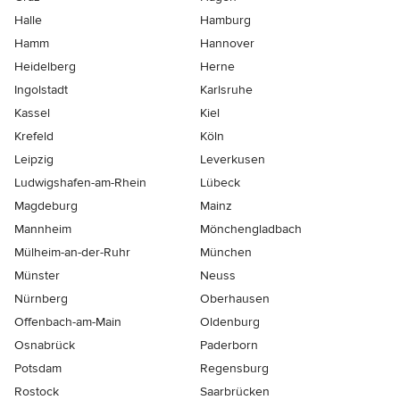
Halle
Hamburg
Hamm
Hannover
Heidelberg
Herne
Ingolstadt
Karlsruhe
Kassel
Kiel
Krefeld
Köln
Leipzig
Leverkusen
Ludwigshafen-am-Rhein
Lübeck
Magdeburg
Mainz
Mannheim
Mönchen­gladbach
Mülheim-an-der-Ruhr
München
Münster
Neuss
Nürnberg
Oberhausen
Offenbach-am-Main
Oldenburg
Osnabrück
Paderborn
Potsdam
Regensburg
Rostock
Saarbrücken