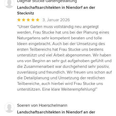
Dagmar Stucke Gartengestaltung
Landschaftsarchitekten in Niendorf an der
Stecknitz
Durchschnittliche
3. Januar 2026
Bewertung:
“Unser Garten muss vollständig neu angelegt
5
werden, Frau Stucke hat uns bei der Planung eines
von
Naturgartens sehr kompetent beraten und tolle
5
Ideen eingebracht. Auch bei der Umsetzung des
Sternen
ersten Teilbereichs hat Frau Stucke uns bestens
unterstützt und viel Arbeit abgenommen. Wir haben
uns von Beginn an sehr gut aufgehoben gefühlt und
die Zusammenarbeit war durchgehend sehr positiv,
zuverlässig und freundlich. Wir freuen uns schon auf
die Detailplanung und Umsetzung der restlichen
Teilbereiche, auch hierbei wird Frau Stucke uns
unterstützen. Eine klare Weiterempfehlung!”
Soeren von Hoerschelmann
Landschaftsarchitekten in Niendorf an der