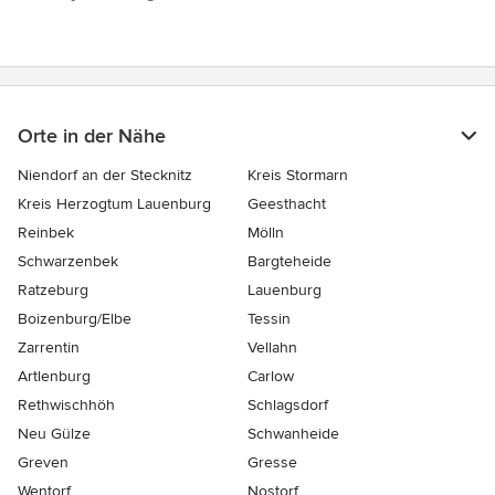
Orte in der Nähe
Niendorf an der Stecknitz
Kreis Stormarn
Kreis Herzogtum Lauenburg
Geesthacht
Reinbek
Mölln
Schwarzenbek
Bargteheide
Ratzeburg
Lauenburg
Boizenburg/Elbe
Tessin
Zarrentin
Vellahn
Artlenburg
Carlow
Rethwischhöh
Schlagsdorf
Neu Gülze
Schwanheide
Greven
Gresse
Wentorf
Nostorf