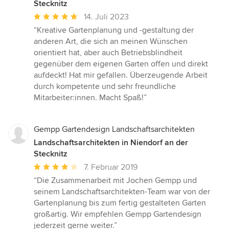
Stecknitz
Durchschnittliche
14. Juli 2023
Bewertung:
“Kreative Gartenplanung und -gestaltung der
5
anderen Art, die sich an meinen Wünschen
von
orientiert hat, aber auch Betriebsblindheit
5
gegenüber dem eigenen Garten offen und direkt
Sternen
aufdeckt! Hat mir gefallen. Überzeugende Arbeit
durch kompetente und sehr freundliche
Mitarbeiter:innen. Macht Spaß!”
Gempp Gartendesign Landschaftsarchitekten
Landschaftsarchitekten in Niendorf an der
Stecknitz
Durchschnittliche
7. Februar 2019
Bewertung:
“Die Zusammenarbeit mit Jochen Gempp und
4
seinem Landschaftsarchitekten-Team war von der
von
Gartenplanung bis zum fertig gestalteten Garten
5
großartig. Wir empfehlen Gempp Gartendesign
Sternen
jederzeit gerne weiter.”