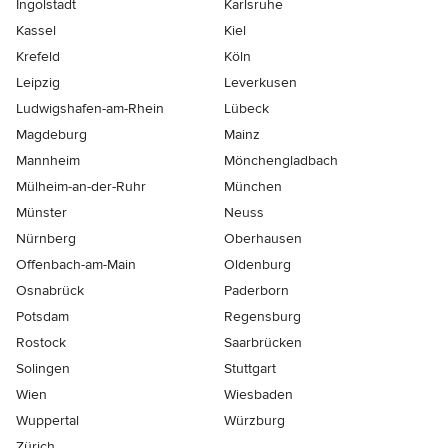
Ingolstadt
Karlsruhe
Kassel
Kiel
Krefeld
Köln
Leipzig
Leverkusen
Ludwigshafen-am-Rhein
Lübeck
Magdeburg
Mainz
Mannheim
Mönchen­gladbach
Mülheim-an-der-Ruhr
München
Münster
Neuss
Nürnberg
Oberhausen
Offenbach-am-Main
Oldenburg
Osnabrück
Paderborn
Potsdam
Regensburg
Rostock
Saarbrücken
Solingen
Stuttgart
Wien
Wiesbaden
Wuppertal
Würzburg
Zürich