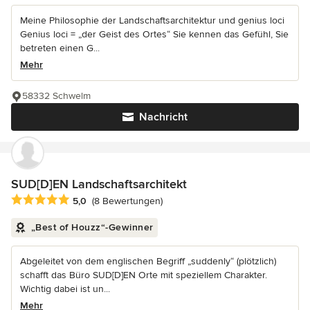
Meine Philosophie der Landschaftsarchitektur und genius loci
Genius loci = „der Geist des Ortes“ Sie kennen das Gefühl, Sie
betreten einen G...
Mehr
58332 Schwelm
Nachricht
SUD[D]EN Landschaftsarchitekt
Durchschnittliche Bewertung: 5 von 5 Sternen
5,0
(8 Bewertungen)
„Best of Houzz“-Gewinner
Abgeleitet von dem englischen Begriff „suddenly“ (plötzlich)
schafft das Büro SUD[D]EN Orte mit speziellem Charakter.
Wichtig dabei ist un...
Mehr