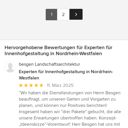
1
2
Hervorgehobene Bewertungen für Experten für
Innenhofgestaltung in Nordrhein-Westfalen
besgen Landschaftsarchitektur
Experten für Innenhofgestaltung in Nordrhein-
Westfalen
Durchschnittliche
11. März 2025
Bewertung:
“Wir haben die Dienstleistungen von Herrn Besgen
5
beauftragt, um unseren Garten und Vorgarten zu
von
planen, und können nur Positives berichten!
5
Insgesamt haben wir "drei Pakete" gebucht, die alle
Sternen
unsere Erwartungen übertroffen haben. Konzept-
„Ideenskizze“-Vorentwurf: Herr Besgen hat uns mit