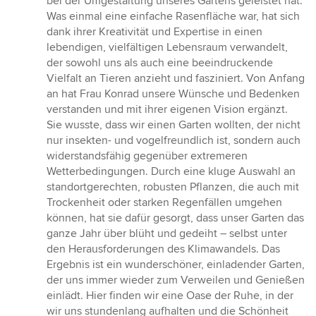
bei der Umgestaltung unseres Gartens geleistet hat.
von
Was einmal eine einfache Rasenfläche war, hat sich
5
dank ihrer Kreativität und Expertise in einen
Sternen
lebendigen, vielfältigen Lebensraum verwandelt,
der sowohl uns als auch eine beeindruckende
Vielfalt an Tieren anzieht und fasziniert. Von Anfang
an hat Frau Konrad unsere Wünsche und Bedenken
verstanden und mit ihrer eigenen Vision ergänzt.
Sie wusste, dass wir einen Garten wollten, der nicht
nur insekten- und vogelfreundlich ist, sondern auch
widerstandsfähig gegenüber extremeren
Wetterbedingungen. Durch eine kluge Auswahl an
standortgerechten, robusten Pflanzen, die auch mit
Trockenheit oder starken Regenfällen umgehen
können, hat sie dafür gesorgt, dass unser Garten das
ganze Jahr über blüht und gedeiht – selbst unter
den Herausforderungen des Klimawandels. Das
Ergebnis ist ein wunderschöner, einladender Garten,
der uns immer wieder zum Verweilen und Genießen
einlädt. Hier finden wir eine Oase der Ruhe, in der
wir uns stundenlang aufhalten und die Schönheit