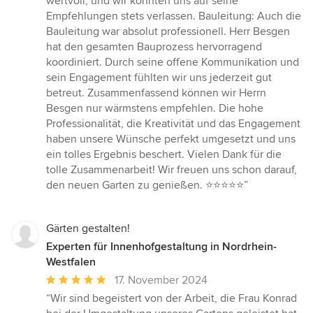
wertvoll, und wir konnten uns auf seine
Empfehlungen stets verlassen. Bauleitung: Auch die
Bauleitung war absolut professionell. Herr Besgen
hat den gesamten Bauprozess hervorragend
koordiniert. Durch seine offene Kommunikation und
sein Engagement fühlten wir uns jederzeit gut
betreut. Zusammenfassend können wir Herrn
Besgen nur wärmstens empfehlen. Die hohe
Professionalität, die Kreativität und das Engagement
haben unsere Wünsche perfekt umgesetzt und uns
ein tolles Ergebnis beschert. Vielen Dank für die
tolle Zusammenarbeit! Wir freuen uns schon darauf,
den neuen Garten zu genießen. ⭐⭐⭐⭐⭐”
Gärten gestalten!
Experten für Innenhofgestaltung in Nordrhein-
Westfalen
Durchschnittliche
17. November 2024
Bewertung:
“Wir sind begeistert von der Arbeit, die Frau Konrad
5