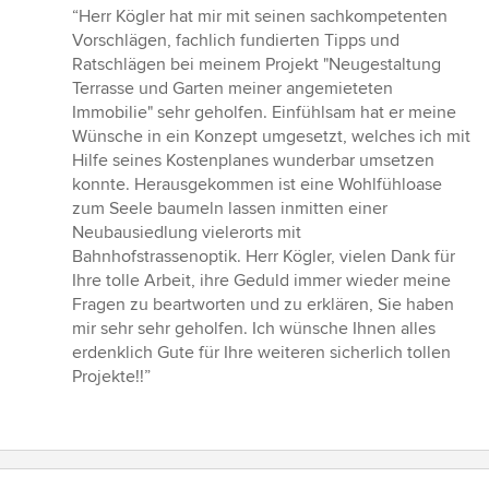
Bewertung:
“Herr Kögler hat mir mit seinen sachkompetenten
5
Vorschlägen, fachlich fundierten Tipps und
von
Ratschlägen bei meinem Projekt "Neugestaltung
5
Terrasse und Garten meiner angemieteten
Sternen
Immobilie" sehr geholfen. Einfühlsam hat er meine
Wünsche in ein Konzept umgesetzt, welches ich mit
Hilfe seines Kostenplanes wunderbar umsetzen
konnte. Herausgekommen ist eine Wohlfühloase
zum Seele baumeln lassen inmitten einer
Neubausiedlung vielerorts mit
Bahnhofstrassenoptik. Herr Kögler, vielen Dank für
Ihre tolle Arbeit, ihre Geduld immer wieder meine
Fragen zu beartworten und zu erklären, Sie haben
mir sehr sehr geholfen. Ich wünsche Ihnen alles
erdenklich Gute für Ihre weiteren sicherlich tollen
Projekte!!”