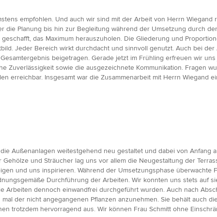
tens empfohlen. Und auch wir sind mit der Arbeit von Herrn Wiegand 
r die Planung bis hin zur Begleitung während der Umsetzung durch den 
s geschafft, das Maximum herauszuholen. Die Gliederung und Proportio
ld. Jeder Bereich wirkt durchdacht und sinnvoll genutzt. Auch bei der 
Gesamtergebnis beigetragen. Gerade jetzt im Frühling erfreuen wir un
he Zuverlässigkeit sowie die ausgezeichnete Kommunikation. Fragen wur
len erreichbar. Insgesamt war die Zusammenarbeit mit Herrn Wiegand ein
ie Außenanlagen weitestgehend neu gestaltet und dabei von Anfang an 
Gehölze und Sträucher lag uns vor allem die Neugestaltung der Terras
eigen und uns inspirieren. Während der Umsetzungsphase überwachte Fr
dnungsgemäße Durchführung der Arbeiten. Wir konnten uns stets auf si
e Arbeiten dennoch einwandfrei durchgeführt wurden. Auch nach Abschl
h mal der nicht angegangenen Pflanzen anzunehmen. Sie behält auch die
n trotzdem hervorragend aus. Wir können Frau Schmitt ohne Einschrä