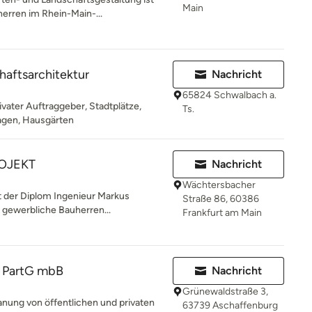
Main
herren im Rhein-Main-...
aftsarchitektur
Nachricht
65824 Schwalbach a.
ivater Auftraggeber, Stadtplätze,
Ts.
lagen, Hausgärten
OJEKT
Nachricht
Wächtersbacher
t der Diplom Ingenieur Markus
Straße 86, 60386
d gewerbliche Bauherren...
Frankfurt am Main
t PartG mbB
Nachricht
Grünewaldstraße 3,
lanung von öffentlichen und privaten
63739 Aschaffenburg