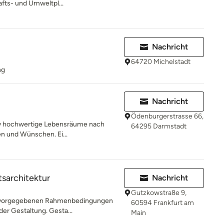
fts- und Umweltpl...
Nachricht
64720 Michelstadt
ng
Nachricht
Ödenburgerstrasse 66,
tiv hochwertige Lebensräume nach
64295 Darmstadt
en und Wünschen. Ei...
sarchitektur
Nachricht
Gutzkowstraße 9,
n vorgegebenen Rahmenbedingungen
60594 Frankfurt am
 der Gestaltung. Gesta...
Main