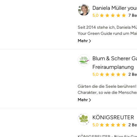
Daniela Müller you
Durchschnittliche Bewe
5,0
7 B
Seit 2014 stehe ich, Daniela 
Your Green Guide rund um Mainta
Mehr
Blum & Scherer G
Freiraumplanung
Durchschnittliche Bewe
5,0
2 B
Gärten die die Seele berühren!
Charakter, so wie die Menschen
Mehr
KÖNIGSREUTER
Durchschnittliche Bewe
5,0
2 B
KÖNIGSREUTER - Büro für Gart