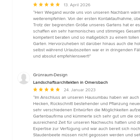
Durchschnittliche
13. April 2026
Bewertung:
“Herr Wiegand wurde uns von unseren Nachbarn wärms
5
weiterempfehlen. Von der ersten Kontaktaufnahme, übe
von
Trotz der begrenzten Größe unseres Gartens hat er e
5
schaffen ein sehr harmonisches und stimmiges Gesamtbi
Sternen
kompetent beraten und so maßgeblich zu einem tollen 
Garten. Hervorzuheben ist darüber hinaus auch die ho
selbst während Urlaubszeiten war er in dringenden Fäl
und absolut empfehlenswert!”
Grünraum-Design
Landschaftsarchitekten in Omersbach
Durchschnittliche
24. Januar 2023
Bewertung:
“Im Anschluss an unseren Hausumbau haben wir auch d
5
Hecken, Rückschnitt bestehender und Pflanzung neuer 
von
sehr verschiedenen Entwürfen die Möglichkeiten aufz
5
Gartenbaufirma und kümmerte sich sehr gut um die or
Sternen
ausreichend Zeit für unseren Nachwuchs hatten und di
Expertise zur Verfügung und war auch bereit sich noc
Staudenbeete müssen nicht gegossen werden und sehe