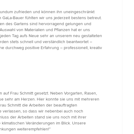
rundum zufrieden und können ihn uneingeschränkt
GaLa-Bauer fühlten wir uns jederzeit bestens betreut.
nen des Gartens sind hervorragend gelungen und
Auswahl von Materialien und Pflanzen hat er uns
s jeden Tag aufs Neue sehr an unserem neu gestalteten
den stets schnell und verständlich beantwortet –
e durchweg positive Erfahrung – professionell, kreativ
auf Frau Schmitt gesetzt. Neben Vorgarten, Rasen,
se sehr am Herzen. Hier konnte sie uns mit mehreren
au Schmitt die Arbeiten der beauftragten
e verlassen, so dass wir nebenbei auch noch
uss der Arbeiten stand sie uns noch mit ihrer
 klimatischen Veränderungen im Blick. Unsere
nkungen weiterempfehlen!”