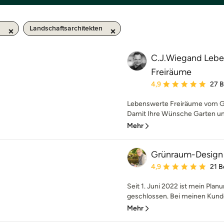
m
Landschaftsarchitekten
C.J.Wiegand Lebe
Freiräume
Durchschnittliche Bewe
4,9
27 
Lebenswerte Freiräume vom G
Damit Ihre Wünsche Garten un
Mehr
Grünraum-Design
Durchschnittliche Bewe
4,9
21 
Seit 1. Juni 2022 ist mein Pla
geschlossen. Bei meinen Kunde
Mehr