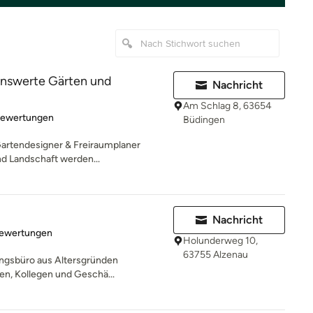
nswerte Gärten und
Nachricht
Am Schlag 8, 63654
rtung: 4.9 von 5 Sternen
Bewertungen
Büdingen
artendesigner & Freiraumplaner
d Landschaft werden...
Nachricht
rtung: 4.9 von 5 Sternen
Bewertungen
Holunderweg 10,
63755 Alzenau
nungsbüro aus Altersgründen
n, Kollegen und Geschä...