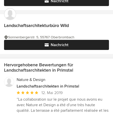
Nachricht
Landschaftsarchitekturbüro Wild
Sonnenbergerstr. 5, 55767 Oberbrombach
Nachricht
Hervorgehobene Bewertungen für
Landschaftsarchitekten in Primstal
Nature & Design
Landschaftsarchitekten in Primstal
Durchschnittliche
12. Mai 2019
Bewertung:
“La collaboration sur le projet que nous avons eu
5
avec Nature et Design a été d'une très haute
von
qualité. La terrasse a été parfaitement réalisée et les