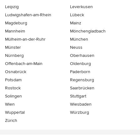
Leipzig
Leverkusen
Ludwigshafen-am-Rhein
Lübeck
Magdeburg
Mainz
Mannheim
Mönchen­gladbach
Mülheim-an-der-Ruhr
München
Münster
Neuss
Nürnberg
Oberhausen
Offenbach-am-Main
Oldenburg
Osnabrück
Paderborn
Potsdam
Regensburg
Rostock
Saarbrücken
Solingen
Stuttgart
Wien
Wiesbaden
Wuppertal
Würzburg
Zürich