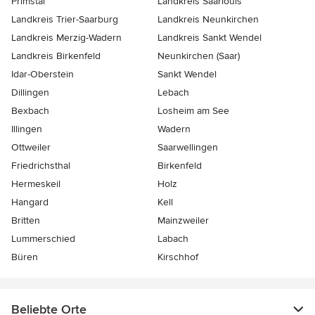
Primstal
Landkreis Saarlouis
Landkreis Trier-Saarburg
Landkreis Neunkirchen
Landkreis Merzig-Wadern
Landkreis Sankt Wendel
Landkreis Birkenfeld
Neunkirchen (Saar)
Idar-Oberstein
Sankt Wendel
Dillingen
Lebach
Bexbach
Losheim am See
Illingen
Wadern
Ottweiler
Saarwellingen
Friedrichsthal
Birkenfeld
Hermeskeil
Holz
Hangard
Kell
Britten
Mainzweiler
Lummerschied
Labach
Büren
Kirschhof
Beliebte Orte