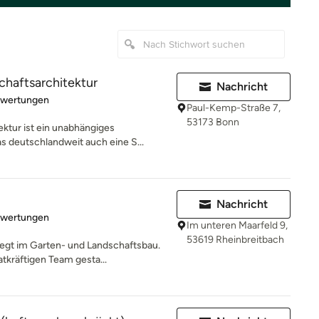
haftsarchitektur
Nachricht
rtung: 5 von 5 Sternen
ewertungen
Paul-Kemp-Straße 7,
53173 Bonn
ktur ist ein unabhängiges
s deutschlandweit auch eine S...
Nachricht
rtung: 4.2 von 5 Sternen
ewertungen
Im unteren Maarfeld 9,
53619 Rheinbreitbach
gt im Garten- und Landschaftsbau.
tkräftigen Team gesta...