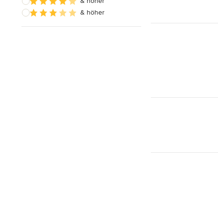
& höher
& höher