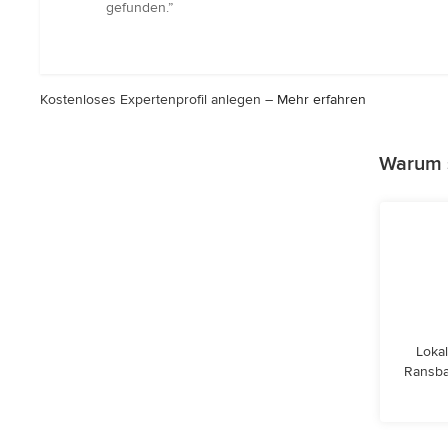
5
gefunden.”
von
5
Sternen
Kostenloses Expertenprofil anlegen –
Mehr erfahren
Warum s
Lokal
Ransba