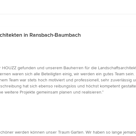
chitekten in Ransbach-Baumbach
er HOUZZ gefunden und unserem Bauherren für die Landschaftsarchitektu
nen waren sich alle Beteiligten einig, wir werden ein gutes Team sein
inem Team war stets hoch motiviert und professionell, sehr zuverlässi
schreibung hat sich ebenso reibungslos und höchst kompetent gestaltet
 weitere Projekte gemeinsam planen und realisieren.”
ht schöner werden können unser Traum Garten. Wir haben so lange jema