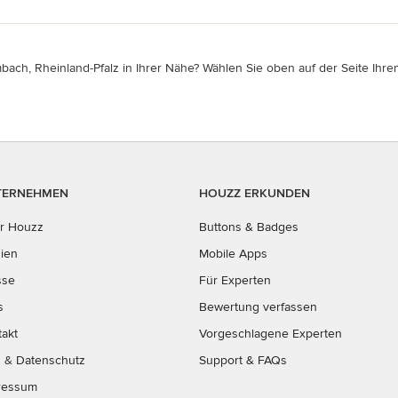
ch, Rheinland-Pfalz in Ihrer Nähe? Wählen Sie oben auf der Seite Ihren
TERNEHMEN
HOUZZ ERKUNDEN
r Houzz
Buttons & Badges
ien
Mobile Apps
sse
Für Experten
s
Bewertung verfassen
takt
Vorgeschlagene Experten
B
&
Datenschutz
Support & FAQs
ressum