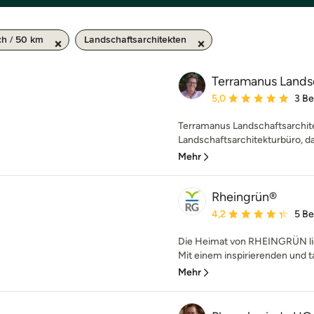
h / 50 km
Landschaftsarchitekten
Terramanus Landsc
Durchschnittliche Bewe
5,0
3 B
Terramanus Landschaftsarchite
Landschaftsarchitekturbüro, da
Mehr
Rheingrün®
Durchschnittliche Bewe
4,2
5 B
Die Heimat von RHEINGRÜN lie
Mit einem inspirierenden und ta
Mehr