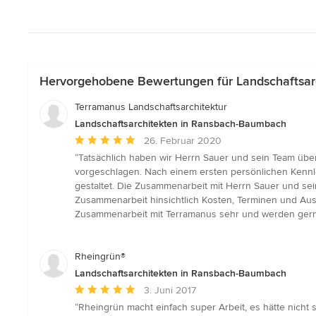
Hervorgehobene Bewertungen für Landschaftsar
Terramanus Landschaftsarchitektur
Landschaftsarchitekten in Ransbach-Baumbach
Durchschnittliche
26. Februar 2020
Bewertung:
“Tatsächlich haben wir Herrn Sauer und sein Team üb
5
vorgeschlagen. Nach einem ersten persönlichen Kennler
von
gestaltet. Die Zusammenarbeit mit Herrn Sauer und se
5
Zusammenarbeit hinsichtlich Kosten, Terminen und Aus
Sternen
Zusammenarbeit mit Terramanus sehr und werden gerne
Rheingrün®
Landschaftsarchitekten in Ransbach-Baumbach
Durchschnittliche
3. Juni 2017
Bewertung:
“Rheingrün macht einfach super Arbeit, es hätte nic