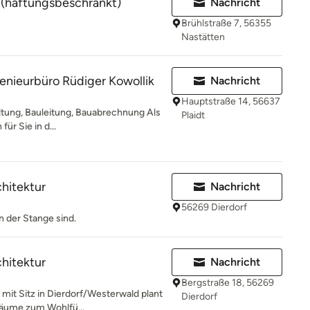
(haftungsbeschränkt)
Nachricht
Brühlstraße 7, 56355
Nastätten
enieurbüro Rüdiger Kowollik
Nachricht
Hauptstraße 14, 56637
tung, Bauleitung, Bauabrechnung Als
Plaidt
für Sie in d...
chitektur
Nachricht
56269 Dierdorf
n der Stange sind.
chitektur
Nachricht
Bergstraße 18, 56269
 mit Sitz in Dierdorf/Westerwald plant
Dierdorf
räume zum Wohlfü...