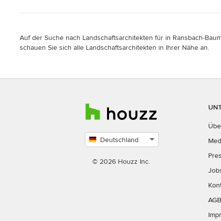
Auf der Suche nach Landschaftsarchitekten für in Ransbach-Baumba
schauen Sie sich alle Landschaftsarchitekten in Ihrer Nähe an.
UN
Übe
Deutschland
Med
Land
Pre
auswählen
© 2026 Houzz Inc.
Job
Kon
AG
Imp