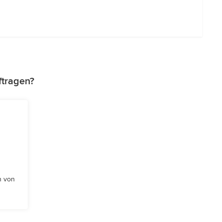
ftragen?
n von