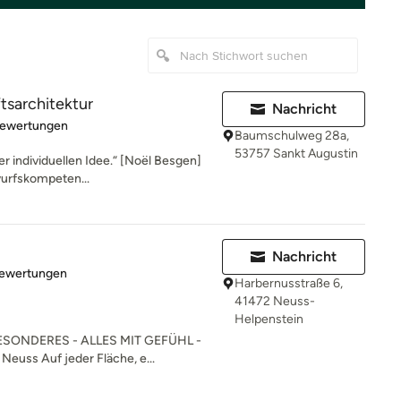
tsarchitektur
Nachricht
rtung: 5 von 5 Sternen
Bewertungen
Baumschulweg 28a,
53757 Sankt Augustin
r individuellen Idee.“ [Noël Besgen]
wurfskompeten...
Nachricht
rtung: 5 von 5 Sternen
Bewertungen
Harbernusstraße 6,
41472 Neuss-
Helpenstein
SONDERES - ALLES MIT GEFÜHL -
Neuss Auf jeder Fläche, e...