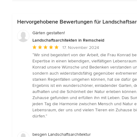
Hervorgehobene Bewertungen für Landschaftsar
Gärten gestalten!
Landschaftsarchitekten in Remscheid
Durchschnittliche
17. November 2024
Bewertung:
“Wir sind begeistert von der Arbeit, die Frau Konrad be
5
Expertise in einen lebendigen, vielfältigen Lebensraum
von
Konrad unsere Wünsche und Bedenken verstanden und mit
5
sondern auch widerstandsfähig gegenüber extremeren 
Sternen
starken Regenfällen umgehen können, hat sie dafür ge
Ergebnis ist ein wunderschöner, einladender Garten, d
aufhalten und die Schönheit der Natur erleben können.
Zuhause gefunden und erfüllen ihn mit Leben. Das Sum
jeden Tag die Harmonie zwischen Mensch und Natur erl
Lebensraum, der uns und vielen Tieren ein Zuhause bi
dürfen.”
besgen Landschaftsarchitektur