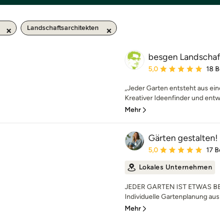
Landschaftsarchitekten
besgen Landschaf
Durchschnittliche Bewe
5,0
18 
„Jeder Garten entsteht aus eine
Kreativer Ideenfinder und ent
Mehr
Gärten gestalten!
Durchschnittliche Bewe
5,0
17 
Lokales Unternehmen
JEDER GARTEN IST ETWAS BE
Individuelle Gartenplanung aus 
Mehr