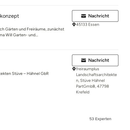
konzept
Nachricht
45133 Essen
 ich Gärten und Freiräume, zunächst
a Will Garten- und...
Nachricht
freiraumplus
itekten Stüve – Hähnel GbR
Landschaftsarchitekte
n, Stüve Hähnel
PartGmbB, 47798
Krefeld
53 Experten