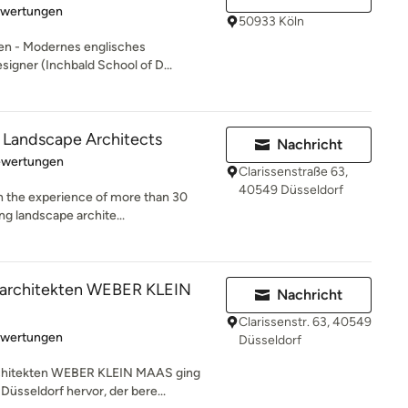
rtung: 5 von 5 Sternen
ewertungen
50933 Köln
rten - Modernes englisches
igner (Inchbald School of D...
l Landscape Architects
Nachricht
rtung: 5 von 5 Sternen
ewertungen
Clarissenstraße 63,
40549 Düsseldorf
n the experience of more than 30
ng landscape archite...
architekten WEBER KLEIN
Nachricht
Clarissenstr. 63, 40549
rtung: 5 von 5 Sternen
ewertungen
Düsseldorf
chitekten WEBER KLEIN MAAS ging
üsseldorf hervor, der bere...