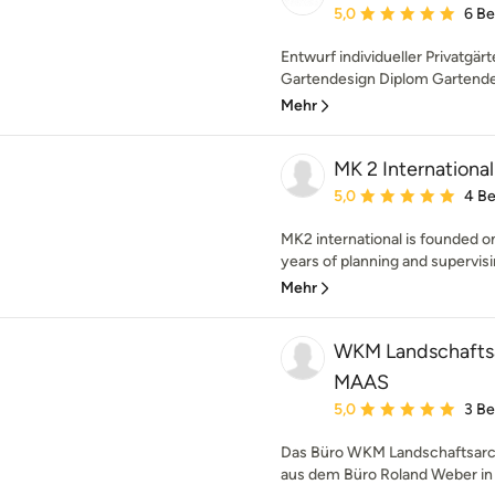
Durchschnittliche Bewe
5,0
6 B
Entwurf individueller Privatgä
Gartendesign Diplom Gartendes
Mehr
MK 2 Internationa
Durchschnittliche Bewe
5,0
4 B
MK2 international is founded o
years of planning and supervisi
Mehr
WKM Landschafts
MAAS
Durchschnittliche Bewe
5,0
3 B
Das Büro WKM Landschaftsar
aus dem Büro Roland Weber in D