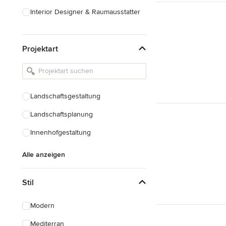
Interior Designer & Raumausstatter
Küchenplanung
Projektart
Landschaftsarchitekten
Armaturen & Sanitärbedarf
Beleuchtung
Landschaftsgestaltung
Einbauschränke
Landschaftsplanung
Alle anzeigen
Innenhofgestaltung
Alle anzeigen
Stil
Modern
Mediterran