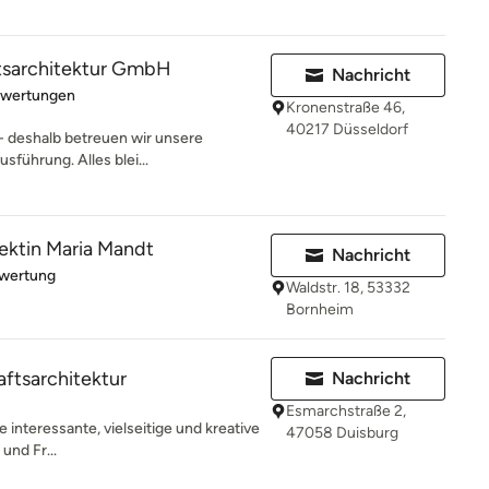
tsarchitektur GmbH
Nachricht
rtung: 5 von 5 Sternen
ewertungen
Kronenstraße 46,
40217 Düsseldorf
 - deshalb betreuen wir unsere
sführung. Alles blei...
ektin Maria Mandt
Nachricht
rtung: 5 von 5 Sternen
ewertung
Waldstr. 18, 53332
Bornheim
tsarchitektur
Nachricht
Esmarchstraße 2,
 interessante, vielseitige und kreative
47058 Duisburg
und Fr...