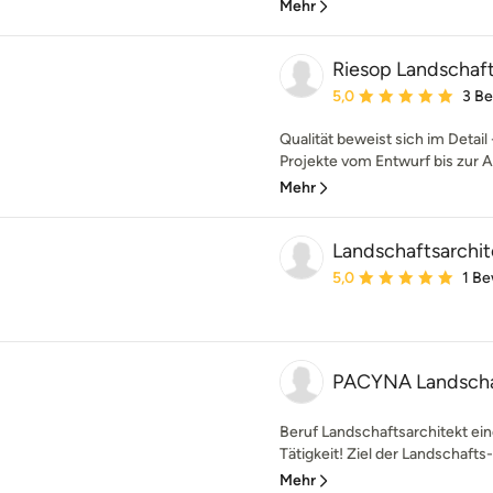
Mehr
Riesop Landschaf
Durchschnittliche Bewe
5,0
3 B
Qualität beweist sich im Detail
Projekte vom Entwurf bis zur Au
Mehr
Landschaftsarchit
Durchschnittliche Bewe
5,0
1 B
PACYNA Landschaf
Beruf Landschaftsarchitekt eine
Tätigkeit! Ziel der Landschafts- 
Mehr