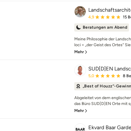
Landschaftsarchit
Durchschnittliche Bewe
4,9
15 
Beratungen am Abend
Meine Philosophie der Landscha
loci = „der Geist des Ortes“ Sie
Mehr
SUD[D]EN Landsch
Durchschnittliche Bewe
5,0
8 B
„Best of Houzz“-Gewin
Abgeleitet von dem englischen 
das Büro SUD[D]EN Orte mit sp
Mehr
Ekvard Baar Gard