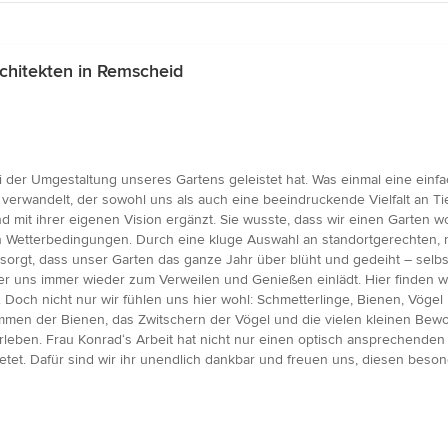
chitekten in Remscheid
i der Umgestaltung unseres Gartens geleistet hat. Was einmal eine einfac
 verwandelt, der sowohl uns als auch eine beeindruckende Vielfalt an Ti
 ihrer eigenen Vision ergänzt. Sie wusste, dass wir einen Garten wollt
Wetterbedingungen. Durch eine kluge Auswahl an standortgerechten, ro
sorgt, dass unser Garten das ganze Jahr über blüht und gedeiht – sel
er uns immer wieder zum Verweilen und Genießen einlädt. Hier finden w
 Doch nicht nur wir fühlen uns hier wohl: Schmetterlinge, Bienen, Vöge
men der Bienen, das Zwitschern der Vögel und die vielen kleinen Bewoh
eben. Frau Konrad‘s Arbeit hat nicht nur einen optisch ansprechenden
etet. Dafür sind wir ihr unendlich dankbar und freuen uns, diesen bes