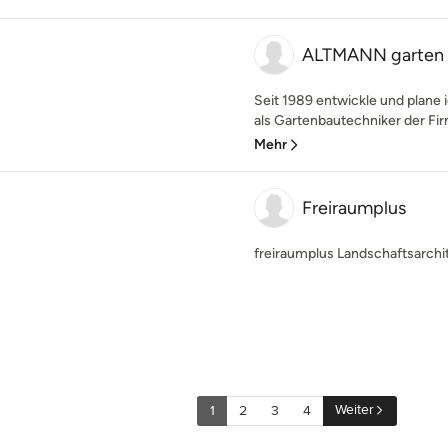
ALTMANN garten 
Seit 1989 entwickle und plane
als Gartenbautechniker der Firm
Mehr
Freiraumplus
freiraumplus Landschaftsarch
Weiter
1
2
3
4