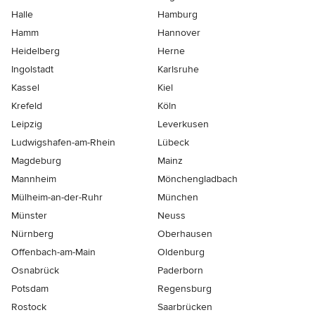
Halle
Hamburg
Hamm
Hannover
Heidelberg
Herne
Ingolstadt
Karlsruhe
Kassel
Kiel
Krefeld
Köln
Leipzig
Leverkusen
Ludwigshafen-am-Rhein
Lübeck
Magdeburg
Mainz
Mannheim
Mönchen­gladbach
Mülheim-an-der-Ruhr
München
Münster
Neuss
Nürnberg
Oberhausen
Offenbach-am-Main
Oldenburg
Osnabrück
Paderborn
Potsdam
Regensburg
Rostock
Saarbrücken