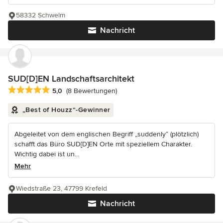
58332 Schwelm
Nachricht
SUD[D]EN Landschaftsarchitekt
Durchschnittliche Bewertung: 5 von 5 Sternen
5,0
(8 Bewertungen)
„Best of Houzz“-Gewinner
Abgeleitet von dem englischen Begriff „suddenly“ (plötzlich)
schafft das Büro SUD[D]EN Orte mit speziellem Charakter.
Wichtig dabei ist un...
Mehr
Wiedstraße 23, 47799 Krefeld
Nachricht