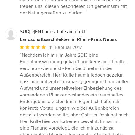
freuen uns, diesen besonderen Ort gemeinsam mit
der Natur genießen zu dürfen.”
SUD[D]EN Landschaftsarchitekt
Landschaftsarchitekten in Rhein-Kreis Neuss
Durchschnittliche
11. Februar 2017
Bewertung:
“Nachdem ich mir im Jahre 2013 eine
5
Eigentumswohnung gekauft und kernsaniert hatte,
von
verblieb - wie meist - kein Geld mehr für den
5
Außenbereich. Herr Kulle hat mir jedoch gezeigt,
Sternen
dass man mit verhältnismäßig geringem finanziellen
Aufwand und unter teilweiser Einbeziehung des
vorhandenen Pflanzenbestandes ein traumhaftes
Endergebnis erzielen kann. Eigentlich hatte ich
konkrete Vorstellungen, wie der Außenbereich
gestaltet werden sollte, aber Gott sei Dank hat mich
Herr Kulle hier vor Torheiten bewahrt. Er hat mir
eine Planung vorgelegt, die ich mir zunächst
überhaupt nicht vorstellen konnte. Aber ich habe