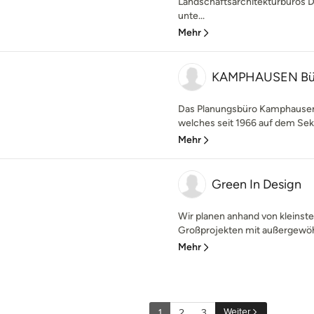
Landschaftsarchitekturbüros Dr
unte...
Mehr
KAMPHAUSEN Büro 
Das Planungsbüro Kamphausen
welches seit 1966 auf dem Sekt
Mehr
Green In Design
Wir planen anhand von kleinste
Großprojekten mit außergewöhn
Mehr
Weiter
1
2
3