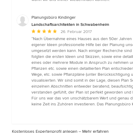
Planungsbüro Kindinger
Landschaftsarchitekten in Schwabenheim
Durchschnittliche
26. Februar 2017
Bewertung:
“Nach Übernahme eines Hauses aus den 50er Jahren mit
5
eigener Ideen professionelle Hilfe bei der Planung u
von
umgesetzt werden kann. Nach einiger Recherche sind w
5
folgten die ersten Ideen und Skizzen, sowie eine detai
Sternen
eines oder mehrere Module in Anspruch zu nehmen und 
Pflanzen etc. sowie einen detaillierten Plan entschie
Wege, etc. sowie Pflanzpläne (unter Berücksichtigung
visualisierten. Wir sind somit in der Lage, diesen Plan 
einzelnen Abschnitten entweder beratend, beaufsicht
verstanden gefühlt, der Plan ist perfekt geworden und 
Für uns war das von unschätzbarem Wert und genau das
keine Zeit ins Zuhören investieren. Das Planungsbüro 
Kostenloses Expertenprofil anlegen –
Mehr erfahren