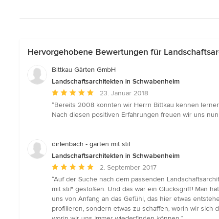
Hervorgehobene Bewertungen für Landschaftsar
Bittkau Gärten GmbH
Landschaftsarchitekten in Schwabenheim
Durchschnittliche
23. Januar 2018
Bewertung:
“Bereits 2008 konnten wir Herrn Bittkau kennen lernen
5
Nach diesen positiven Erfahrungen freuen wir uns nun 
von
5
Sternen
dirlenbach - garten mit stil
Landschaftsarchitekten in Schwabenheim
Durchschnittliche
2. September 2017
Bewertung:
“Auf der Suche nach dem passenden Landschaftsarchite
5
mit stil" gestoßen. Und das war ein Glücksgriff! Man 
von
uns von Anfang an das Gefühl, das hier etwas entstehe
5
profilieren, sondern etwas zu schaffen, worin wir sic
Sternen
worin wir uns immer wiederfinden können.”