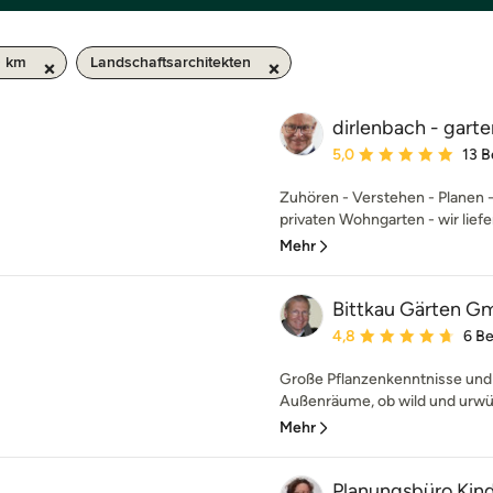
0 km
Landschaftsarchitekten
dirlenbach - garten
Durchschnittliche Bewe
5,0
13 
Zuhören - Verstehen - Planen 
privaten Wohngarten - wir liefer
Mehr
Bittkau Gärten 
Durchschnittliche Bewe
4,8
6 B
Große Pflanzenkenntnisse und 
Außenräume, ob wild und urwüc
Mehr
Planungsbüro Kin