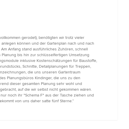
llkommen gerodet), benötigten wir trotz vieler
and anlegen können und der Gartenplan nach und nach
 Am Anfang stand ausführliches Zuhören, schnell
en Planung bis hin zur schlüsselfertigen Umsetzung
ngsmodule inklusive Kostenschätzungen für Baustoffe,
rundstücks, Schnitte, Detailplanungen für Treppen,
lanzeichnungen, die uns unseren Gartentraum
fe des Planungsbüros Kindinger, die uns zu den
hrend dieser gesamten Planung sehr wohl und
ngebracht, auf die wir selbst nicht gekommen wären.
r nur noch ihr "Schema F" aus der Tasche ziehen und
ekommt von uns daher satte fünf Sterne.”