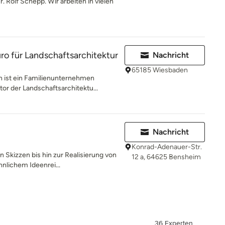
. Rolf Schepp. Wir arbeiten in vielen
für Landschaftsarchitektur
Nachricht
65185 Wiesbaden
 ist ein Familienunternehmen
or der Landschaftsarchitektu...
Nachricht
Konrad-Adenauer-Str.
n Skizzen bis hin zur Realisierung von
12 a, 64625 Bensheim
lichem Ideenrei...
36 Experten