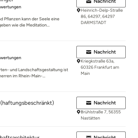
Nachricht
rtung: 5 von 5 Sternen
ewertungen
Heinrich-Delp-Straße
86, 64297, 64297
d Pflanzen kann der Seele eine
DARMSTADT
eben wie die Meditation...
Nachricht
rtung: 5 von 5 Sternen
ewertungen
Kriegkstraße 63a,
60326 Frankfurt am
en- und Landschaftsgestaltung ist
Main
herren im Rhein-Main-...
(haftungsbeschränkt)
Nachricht
Brühlstraße 7, 56355
Nastätten
aftsarchitektur
Nachricht