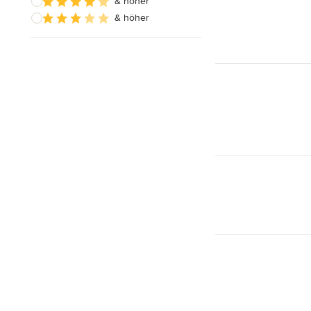
& höher
& höher