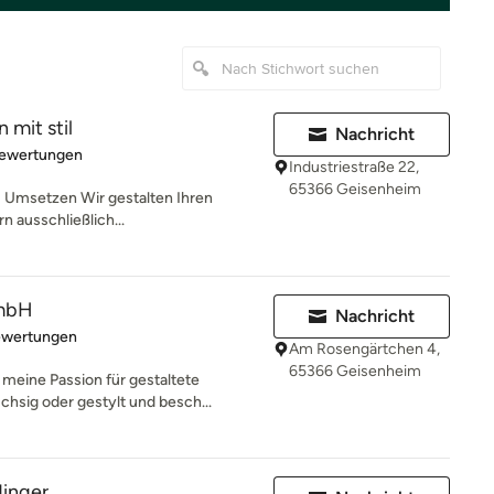
 mit stil
Nachricht
rtung: 5 von 5 Sternen
Bewertungen
Industriestraße 22,
65366 Geisenheim
- Umsetzen Wir gestalten Ihren
n ausschließlich...
GmbH
Nachricht
rtung: 4.8 von 5 Sternen
ewertungen
Am Rosengärtchen 4,
65366 Geisenheim
meine Passion für gestaltete
hsig oder gestylt und besch...
dinger