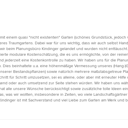
 einem quasi "nicht existenten" Garten (schönes Grundstück, jedoch vo
nseres Traumgartens. Dabei war für uns wichtig, dass wir auch selbst H
ir beim Planungsbüro Kindinger gelandet und wurden nicht enttäuscht.
llierte modulare Kostenschätzung, die es uns ermöglichte, von der rein
jederzeit eine Kostenkontrolle zu haben. Wir haben uns für die Planu
den. Dies beinhaltete u.a. eine höhenmäßige Vermessung unseres (Hang-)G
 unserer Bestandspflanzen) sowie natürlich mehrere maßstabsgetreue P
Schritt für Schritt umzusetzen, sei es alleine, oder aber mit erneuter Hil
igend oder auch umsetzend zur Seite stehen würden. Wir haben uns wä
hat alle unsere Wünsche berücksichtigt sowie zusätzliche tolle Ideen ei
, was wir wollten, insbesondere in Zeiten, wo viele Landschaftsgärtne
Kindinger ist mit Sachverstand und viel Liebe zum Garten am Werk und b