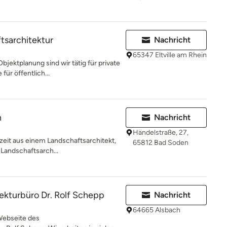
tsarchitektur
Nachricht
65347 Eltville am Rhein
jektplanung sind wir tätig für private
ür öffentlich...
n
Nachricht
Händelstraße, 27,
eit aus einem Landschaftsarchitekt,
65812 Bad Soden
. Landschaftsarch...
ekturbüro Dr. Rolf Schepp
Nachricht
64665 Alsbach
Webseite des