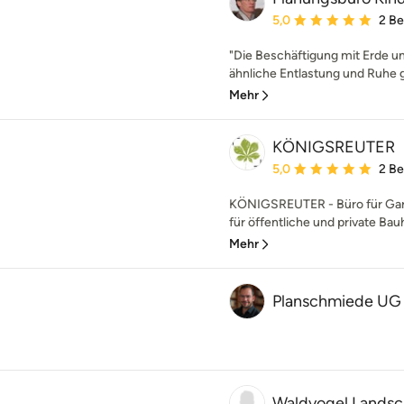
Durchschnittliche Bewe
5,0
2 B
"Die Beschäftigung mit Erde un
ähnliche Entlastung und Ruhe g
Mehr
KÖNIGSREUTER
Durchschnittliche Bewe
5,0
2 B
KÖNIGSREUTER - Büro für Gart
für öffentliche und private Bau
Mehr
Planschmiede UG 
Waldvogel Landsch