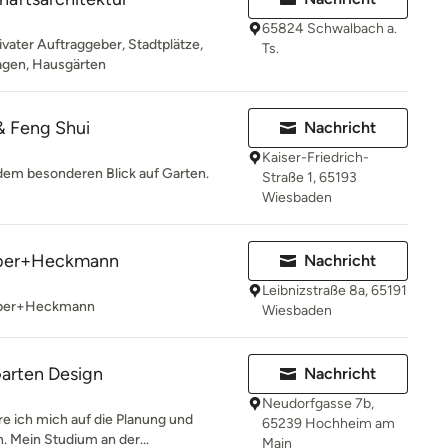
65824 Schwalbach a.
ivater Auftraggeber, Stadtplätze,
Ts.
lagen, Hausgärten
& Feng Shui
Nachricht
Kaiser-Friedrich-
 dem besonderen Blick auf Garten.
Straße 1, 65193
Wiesbaden
lber+Heckmann
Nachricht
Leibnizstraße 8a, 65191
ilber+Heckmann
Wiesbaden
arten Design
Nachricht
Neudorfgasse 7b,
e ich mich auf die Planung und
65239 Hochheim am
. Mein Studium an der...
Main