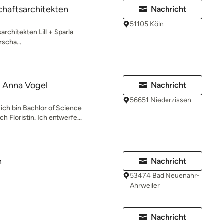
schaftsarchitekten
Nachricht
51105 Köln
sarchitekten Lill + Sparla
scha...
Anna Vogel
Nachricht
56651 Niederzissen
ich bin Bachlor of Science
h Floristin. Ich entwerfe...
n
Nachricht
53474 Bad Neuenahr-
Ahrweiler
Nachricht