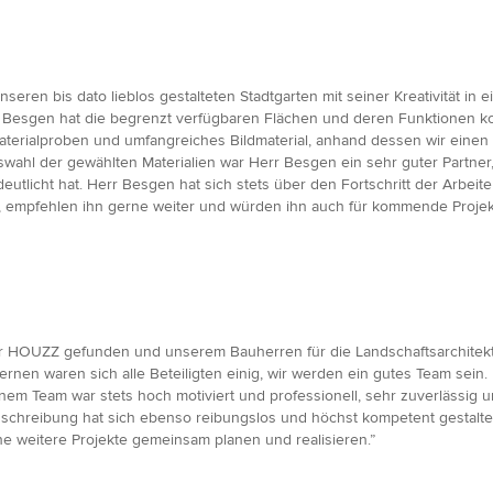
eren bis dato lieblos gestalteten Stadtgarten mit seiner Kreativität in
err Besgen hat die begrenzt verfügbaren Flächen und deren Funktionen k
 Materialproben und umfangreiches Bildmaterial, anhand dessen wir eine
wahl der gewählten Materialien war Herr Besgen ein sehr guter Partner,
eutlicht hat. Herr Besgen hat sich stets über den Fortschritt der Arbeit
, empfehlen ihn gerne weiter und würden ihn auch für kommende Projek
er HOUZZ gefunden und unserem Bauherren für die Landschaftsarchitektu
nen waren sich alle Beteiligten einig, wir werden ein gutes Team sein
inem Team war stets hoch motiviert und professionell, sehr zuverlässi
schreibung hat sich ebenso reibungslos und höchst kompetent gestaltet
 weitere Projekte gemeinsam planen und realisieren.”