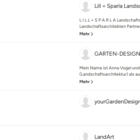
Lill + Sparla Land
L I L L + S P A R L A Landschaft
Landschaftsarchitekten Partner
Mehr
GARTEN-DESIGN 
Mein Name ist Anna Vogel und 
(Landschaftsarchitektur) als auc
Mehr
yourGardenDesig
LandArt