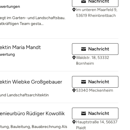
Nachricht
rtung: 4.2 von 5 Sternen
ewertungen
Im unteren Maarfeld 9,
53619 Rheinbreitbach
gt im Garten- und Landschaftsbau.
tkräftigen Team gesta...
ektin Maria Mandt
Nachricht
rtung: 5 von 5 Sternen
ewertung
Waldstr. 18, 53332
Bornheim
tektin Wiebke Großgebauer
Nachricht
53340 Meckenheim
nd Landschaftsarchitektin
enieurbüro Rüdiger Kowollik
Nachricht
Hauptstraße 14, 56637
tung, Bauleitung, Bauabrechnung Als
Plaidt