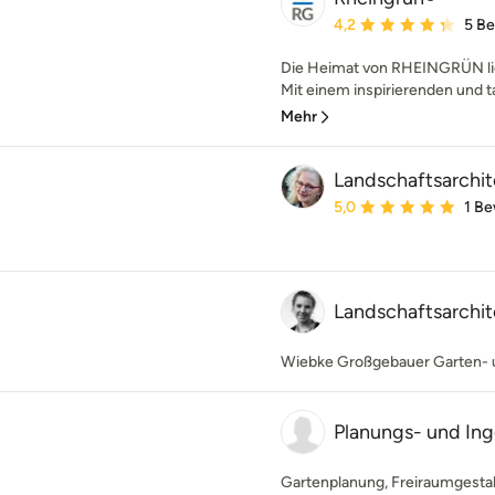
Durchschnittliche Bewe
4,2
5 B
Die Heimat von RHEINGRÜN lie
Mit einem inspirierenden und ta
Mehr
Landschaftsarchit
Durchschnittliche Bewe
5,0
1 B
Landschaftsarchi
Wiebke Großgebauer Garten- u
Planungs- und Ing
Gartenplanung, Freiraumgestal