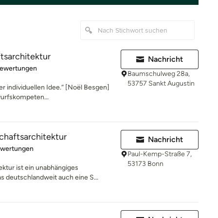
tsarchitektur
Nachricht
rtung: 5 von 5 Sternen
Bewertungen
Baumschulweg 28a,
53757 Sankt Augustin
r individuellen Idee.“ [Noël Besgen]
wurfskompeten...
haftsarchitektur
Nachricht
rtung: 5 von 5 Sternen
ewertungen
Paul-Kemp-Straße 7,
53173 Bonn
ktur ist ein unabhängiges
s deutschlandweit auch eine S...