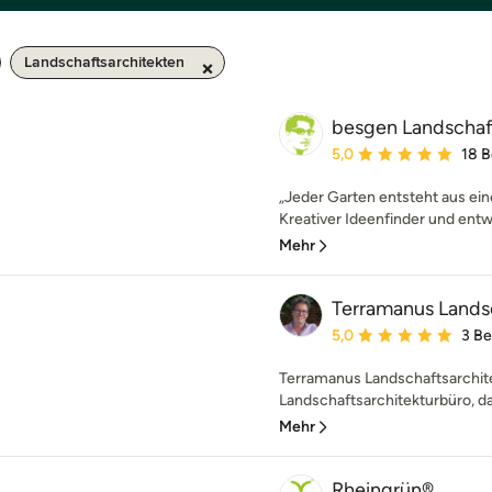
Landschaftsarchitekten
besgen Landschaf
Durchschnittliche Bewe
5,0
18 
„Jeder Garten entsteht aus eine
Kreativer Ideenfinder und ent
Mehr
Terramanus Landsc
Durchschnittliche Bewe
5,0
3 B
Terramanus Landschaftsarchite
Landschaftsarchitekturbüro, da
Mehr
Rheingrün®