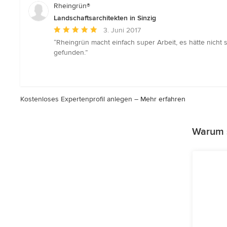
Rheingrün®
Landschaftsarchitekten in Sinzig
Durchschnittliche
3. Juni 2017
Bewertung:
“Rheingrün macht einfach super Arbeit, es hätte nic
5
gefunden.”
von
5
Sternen
Kostenloses Expertenprofil anlegen –
Mehr erfahren
Warum s