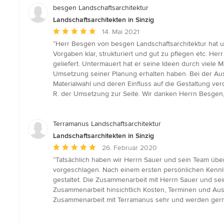
besgen Landschaftsarchitektur
Landschaftsarchitekten in Sinzig
Durchschnittliche
14. Mai 2021
Bewertung:
“Herr Besgen von besgen Landschaftsarchitektur hat uns
5
Vorgaben klar, strukturiert und gut zu pflegen etc. H
von
geliefert. Untermauert hat er seine Ideen durch viele
5
Umsetzung seiner Planung erhalten haben. Bei der Aus
Sternen
Materialwahl und deren Einfluss auf die Gestaltung verd
R. der Umsetzung zur Seite. Wir danken Herrn Besgen
Terramanus Landschaftsarchitektur
Landschaftsarchitekten in Sinzig
Durchschnittliche
26. Februar 2020
Bewertung:
“Tatsächlich haben wir Herrn Sauer und sein Team üb
5
vorgeschlagen. Nach einem ersten persönlichen Kennler
von
gestaltet. Die Zusammenarbeit mit Herrn Sauer und se
5
Zusammenarbeit hinsichtlich Kosten, Terminen und Aus
Sternen
Zusammenarbeit mit Terramanus sehr und werden gerne