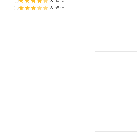
& höher
& höher