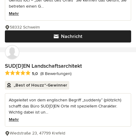
Genius loci = „der Geist des Ortes“ Sie kennen das Gefühl, Sie
betreten einen G...
Mehr
58332 Schwelm
Nachricht
SUD[D]EN Landschaftsarchitekt
Durchschnittliche Bewertung: 5 von 5 Sternen
5,0
(8 Bewertungen)
„Best of Houzz“-Gewinner
Abgeleitet von dem englischen Begriff „suddenly“ (plötzlich)
schafft das Büro SUD[D]EN Orte mit speziellem Charakter.
Wichtig dabei ist un...
Mehr
Wiedstraße 23, 47799 Krefeld