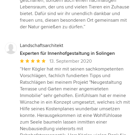
geschaffen, sondern auch einen nachhaltigen
Lebensraum, der uns und vielen Tieren ein Zuhause
bietet. Dafür sind wir ihr unendlich dankbar und
freuen uns, diesen besonderen Ort gemeinsam mit
der Natur genießen zu dürfen.”
Landschaftsarchitekt
Experten für Innenhofgestaltung in Solingen
Durchschnittliche
13. September 2020
Bewertung:
“Herr Kögler hat mir mit seinen sachkompetenten
5
Vorschlägen, fachlich fundierten Tipps und
von
Ratschlägen bei meinem Projekt "Neugestaltung
5
Terrasse und Garten meiner angemieteten
Sternen
Immobilie" sehr geholfen. Einfühlsam hat er meine
Wünsche in ein Konzept umgesetzt, welches ich mit
Hilfe seines Kostenplanes wunderbar umsetzen
konnte. Herausgekommen ist eine Wohlfühloase
zum Seele baumeln lassen inmitten einer
Neubausiedlung vielerorts mit