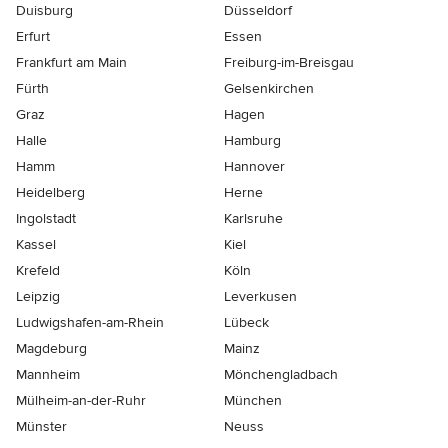
Duisburg
Düsseldorf
Erfurt
Essen
Frankfurt am Main
Freiburg-im-Breisgau
Fürth
Gelsenkirchen
Graz
Hagen
Halle
Hamburg
Hamm
Hannover
Heidelberg
Herne
Ingolstadt
Karlsruhe
Kassel
Kiel
Krefeld
Köln
Leipzig
Leverkusen
Ludwigshafen-am-Rhein
Lübeck
Magdeburg
Mainz
Mannheim
Mönchen­gladbach
Mülheim-an-der-Ruhr
München
Münster
Neuss