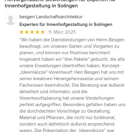
Innenhofgestaltung in Solingen
besgen Landschaftsarchitektur
Experten für Innenhofgestaltung in Solingen
Durchschnittliche
11. März 2025
Bewertung:
“Wir haben die Dienstleistungen von Herrn Besgen
5
beauftragt, um unseren Garten und Vorgarten zu
von
planen, und können nur Positives berichten!
5
Insgesamt haben wir "drei Pakete" gebucht, die alle
Sternen
unsere Erwartungen übertroffen haben. Konzept-
„Ideenskizze“-Vorentwurf: Herr Besgen hat uns mit
seiner kreativen Herangehensweise und seinem
Fachwissen beeindruckt. Die Beratung war äußerst
detailliert und informativ, und die
Vorentwurfsplanung hat unsere Vorstellungen
perfekt aufgegriffen. Besonders gefallen haben uns
die durchdachten Vorschläge zu Gestaltung,
Material und Pflanzen, die nicht nur funktional,
sondern auch ästhetisch äußerst ansprechend
waren. Die Präsentation der „Ideenskizze“ war