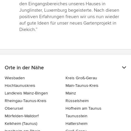
von
den Eingangsbereiches unseres Hauses in
5
Junglinster, Luxemburg begeisterte. Nach diesen
Sternen
positiven Erfahrungen freuen wir uns nun wieder
auf gute Ideen für unser neues Gartenprojekt in
Diekich.”
Orte in der Nähe
Wiesbaden
Kreis Groß-Gerau
Hochtaunuskreis
Main-Taunus-Kreis
Landkreis Mainz-Bingen
Mainz
Rheingau-Taunus-Kreis
Rüsselsheim
Oberursel
Hofheim am Taunus
Mörfelden-Walldorf
Taunusstein
Kelkheim (Taunus)
Hattersheim