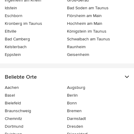
Ingelheim am Rhein
Groß-Gerau
Idstein
Bad Soden am Taunus
Eschborn
Flörsheim am Main
Kronberg im Taunus
Hochheim am Main
Eltville
Königstein im Taunus
Bad Camberg
Schwalbach am Taunus
Kelsterbach
Raunheim
Eppstein
Geisenheim
Beliebte Orte
Aachen
Augsburg
Basel
Berlin
Bielefeld
Bonn
Braunschweig
Bremen
Chemnitz
Darmstadt
Dortmund
Dresden