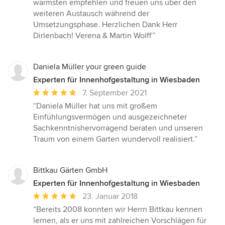
wärmsten empfehlen und freuen uns über den
weiteren Austausch während der
Umsetzungsphase. Herzlichen Dank Herr
Dirlenbach! Verena & Martin Wolff”
Daniela Müller your green guide
Experten für Innenhofgestaltung in Wiesbaden
Durchschnittliche
7. September 2021
Bewertung:
“Daniela Müller hat uns mit großem
5
Einfühlungsvermögen und ausgezeichneter
von
Sachkenntnishervorragend beraten und unseren
5
Traum von einem Garten wundervoll realisiert.”
Sternen
Bittkau Gärten GmbH
Experten für Innenhofgestaltung in Wiesbaden
Durchschnittliche
23. Januar 2018
Bewertung:
“Bereits 2008 konnten wir Herrn Bittkau kennen
5
lernen, als er uns mit zahlreichen Vorschlägen für