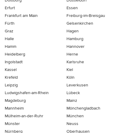
Duisburg
Düsseldorf
Erfurt
Essen
Frankfurt am Main
Freiburg-im-Breisgau
Fürth
Gelsenkirchen
Graz
Hagen
Halle
Hamburg
Hamm
Hannover
Heidelberg
Herne
Ingolstadt
Karlsruhe
Kassel
Kiel
Krefeld
Köln
Leipzig
Leverkusen
Ludwigshafen-am-Rhein
Lübeck
Magdeburg
Mainz
Mannheim
Mönchen­gladbach
Mülheim-an-der-Ruhr
München
Münster
Neuss
Nürnberg
Oberhausen