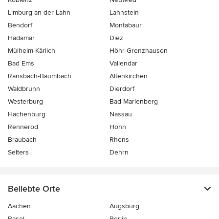
Limburg an der Lahn
Lahnstein
Bendorf
Montabaur
Hadamar
Diez
Mülheim-Kärlich
Höhr-Grenzhausen
Bad Ems
Vallendar
Ransbach-Baumbach
Altenkirchen
Waldbrunn
Dierdorf
Westerburg
Bad Marienberg
Hachenburg
Nassau
Rennerod
Hohn
Braubach
Rhens
Selters
Dehrn
Beliebte Orte
Aachen
Augsburg
Basel
Berlin