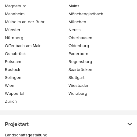
Magdeburg
Mainz
Mannheim
Mönchen­gladbach
Mülheim-an-der-Ruhr
München
Münster
Neuss
Nürnberg
Oberhausen
Offenbach-am-Main
Oldenburg
Osnabrück
Paderborn
Potsdam
Regensburg
Rostock
Saarbrücken
Solingen
Stuttgart
Wien
Wiesbaden
Wuppertal
Würzburg
Zürich
Projektart
Landschaftsgestaltung