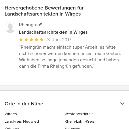
Hervorgehobene Bewertungen für
Landschaftsarchitekten in Wirges
Rheingrün®
Landschaftsarchitekten in Wirges
Durchschnittliche
3. Juni 2017
Bewertung:
“Rheingrün macht einfach super Arbeit, es hätte
5
nicht schöner werden können unser Traum Garten.
von
Wir haben so lange jemanden gesucht und haben
5
dann die Firma Rheingrün gefunden.”
Sternen
Orte in der Nähe
Wirges
Westerwaldkreis
Landkreis Neuwied
Rhein-Lahn-Kreis
Koblenz
Neuwied