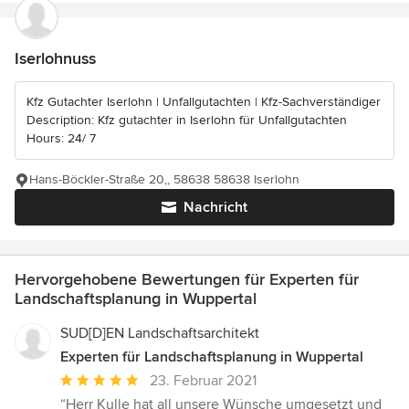
Iserlohnuss
Kfz Gutachter Iserlohn | Unfallgutachten | Kfz-Sachverständiger
Description: Kfz gutachter in Iserlohn für Unfallgutachten
Hours: 24/ 7
Hans-Böckler-Straße 20,, 58638 58638 Iserlohn
Nachricht
Hervorgehobene Bewertungen für Experten für
Landschaftsplanung in Wuppertal
SUD[D]EN Landschaftsarchitekt
Experten für Landschaftsplanung in Wuppertal
Durchschnittliche
23. Februar 2021
Bewertung:
“Herr Kulle hat all unsere Wünsche umgesetzt und