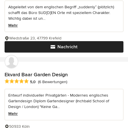
Abgeleitet von dem englischen Begriff „suddenly“ (plötzlich)
schafft das Büro SUD[D]EN Orte mit speziellem Charakter.
Wichtig dabei ist un...
Mehr
Wiedstraße 23, 47799 Krefeld
Nachricht
Ekvard Baar Garden Design
Durchschnittliche Bewertung: 5 von 5 Sternen
5,0
(6 Bewertungen)
Entwurf individueller Privatgärten - Modernes englisches
Gartendesign Diplom Gartendesigner (Inchbald School of
Design / London) "Keine Ga...
Mehr
50933 Köln