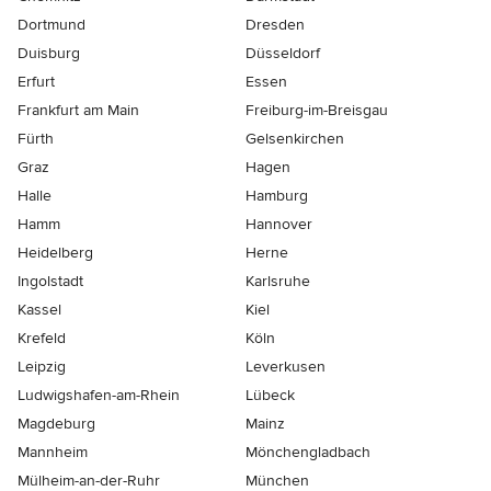
Dortmund
Dresden
Duisburg
Düsseldorf
Erfurt
Essen
Frankfurt am Main
Freiburg-im-Breisgau
Fürth
Gelsenkirchen
Graz
Hagen
Halle
Hamburg
Hamm
Hannover
Heidelberg
Herne
Ingolstadt
Karlsruhe
Kassel
Kiel
Krefeld
Köln
Leipzig
Leverkusen
Ludwigshafen-am-Rhein
Lübeck
Magdeburg
Mainz
Mannheim
Mönchen­gladbach
Mülheim-an-der-Ruhr
München