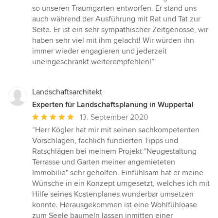
5
so unseren Traumgarten entworfen. Er stand uns
von
auch während der Ausführung mit Rat und Tat zur
5
Seite. Er ist ein sehr sympathischer Zeitgenosse, wir
Sternen
haben sehr viel mit ihm gelacht! Wir würden ihn
immer wieder engagieren und jederzeit
uneingeschränkt weiterempfehlen!”
Landschaftsarchitekt
Experten für Landschaftsplanung in Wuppertal
Durchschnittliche
13. September 2020
Bewertung:
“Herr Kögler hat mir mit seinen sachkompetenten
5
Vorschlägen, fachlich fundierten Tipps und
von
Ratschlägen bei meinem Projekt "Neugestaltung
5
Terrasse und Garten meiner angemieteten
Sternen
Immobilie" sehr geholfen. Einfühlsam hat er meine
Wünsche in ein Konzept umgesetzt, welches ich mit
Hilfe seines Kostenplanes wunderbar umsetzen
konnte. Herausgekommen ist eine Wohlfühloase
zum Seele baumeln lassen inmitten einer