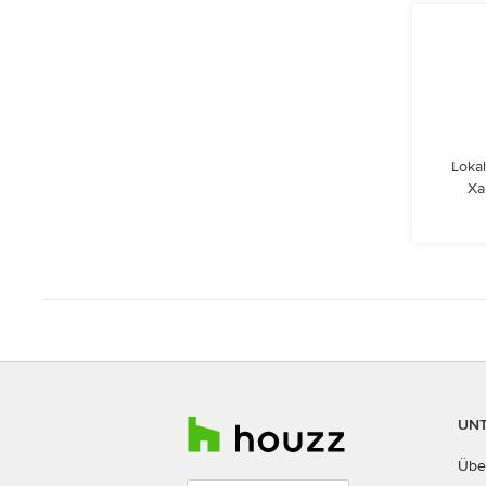
Lokal
Xa
UN
Übe