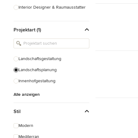
Interior Designer & Raumausstatter
Küchenplanung
Projektart (1)
Landschaftsarchitekten
Armaturen & Sanitärbedarf
Beleuchtung
Landschaftsgestaltung
Einbauschränke
Landschaftsplanung
Alle anzeigen
Innenhofgestaltung
Alle anzeigen
Stil
Modern
Mediterran