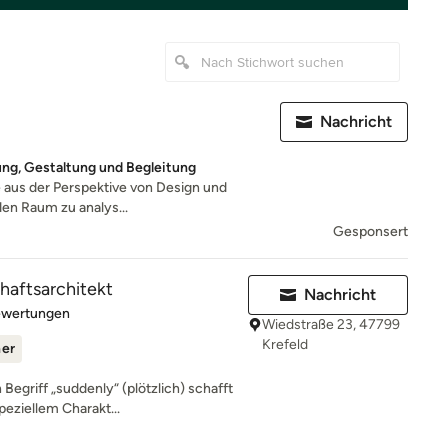
Nachricht
ung, Gestaltung und Begleitung
 aus der Perspektive von Design und
den Raum zu analys...
Gesponsert
aftsarchitekt
Nachricht
rtung: 5 von 5 Sternen
ewertungen
Wiedstraße 23, 47799
Krefeld
ner
Begriff „suddenly“ (plötzlich) schafft
eziellem Charakt...