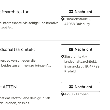
tsarchitektur
Nachricht
Esmarchstraße 2,
 interessante, vielseitige und kreative
47058 Duisburg
und Fr...
ndschaftsarchitekt
Nachricht
2kn architekt +
hen, so verschieden die
landschaftsarchitekt,
n beides zusammen zu bringen"....
Bismarckstr. 19, 47799
Krefeld
HAFTEN
Nachricht
47906 Kempen
at das Motto "lebe dein grün" als
eutlichen, dass es...