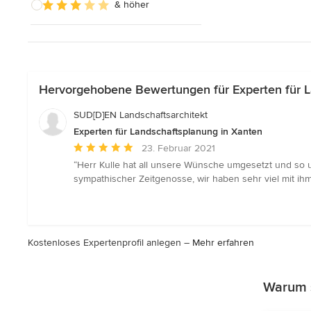
& höher
Hervorgehobene Bewertungen für Experten für L
SUD[D]EN Landschaftsarchitekt
Experten für Landschaftsplanung in Xanten
Durchschnittliche
23. Februar 2021
Bewertung:
“Herr Kulle hat all unsere Wünsche umgesetzt und so u
5
sympathischer Zeitgenosse, wir haben sehr viel mit ih
von
5
Sternen
Kostenloses Expertenprofil anlegen –
Mehr erfahren
Warum s