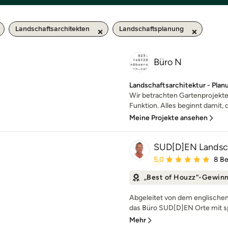
Landschaftsarchitekten
Landschaftsplanung
Büro N
Landschaftsarchitektur - Plan
Wir betrachten Gartenprojekte
Funktion. Alles beginnt damit, 
Meine Projekte ansehen
SUD[D]EN Landsch
Durchschnittliche Bewe
5,0
8 B
„Best of Houzz“-Gewin
Abgeleitet von dem englischen 
das Büro SUD[D]EN Orte mit sp
Mehr