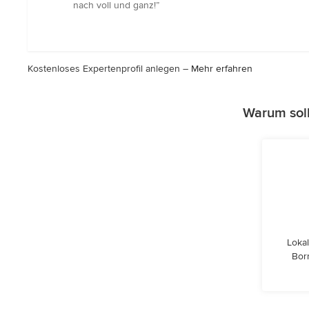
von
nach voll und ganz!”
5
Sternen
Kostenloses Expertenprofil anlegen –
Mehr erfahren
Warum soll
Lokal
Bor