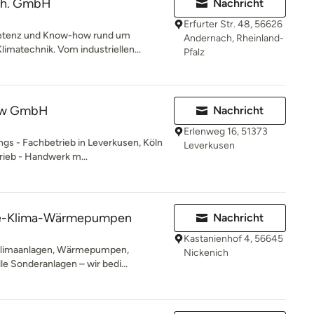
sch. GmbH
Nachricht
Erfurter Str. 48, 56626
petenz und Know-how rund um
Andernach, Rheinland-
imatechnik. Vom industriellen...
Pfalz
lew GmbH
Nachricht
Erlenweg 16, 51373
ungs - Fachbetrieb in Leverkusen, Köln
Leverkusen
ieb - Handwerk m...
lte-Klima-Wärmepumpen
Nachricht
Kastanienhof 4, 56645
 Klimaanlagen, Wärmepumpen,
Nickenich
le Sonderanlagen – wir bedi...