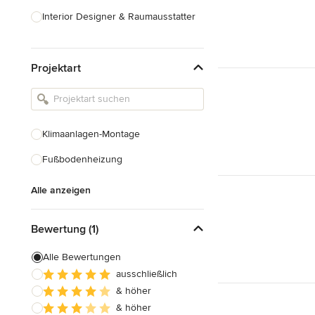
Interior Designer & Raumausstatter
Küchenplanung
Projektart
Landschaftsarchitekten
Armaturen & Sanitärbedarf
Beleuchtung
Klimaanlagen-Montage
Einbauschränke
Fußbodenheizung
Alle anzeigen
Alle anzeigen
Bewertung (1)
Alle Bewertungen
ausschließlich
& höher
& höher