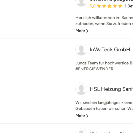
Durchschnittliche Bewe
5,0
1 B
Herzlich willkommen im Sachv
zufrieden, wenn Sie zufrieden s
Mehr
InWaTeck GmbH
Jungs Team für hochwertige 
#ENERGIEWENDER
HSL Heizung Sani
Wir sind ein langjähriges klei
Gebäuden haben wir schon Wär
Mehr