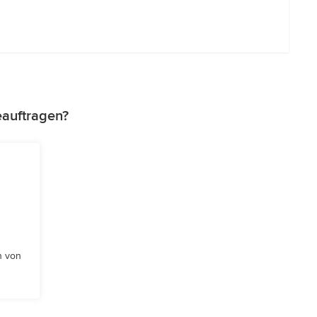
eauftragen?
n von