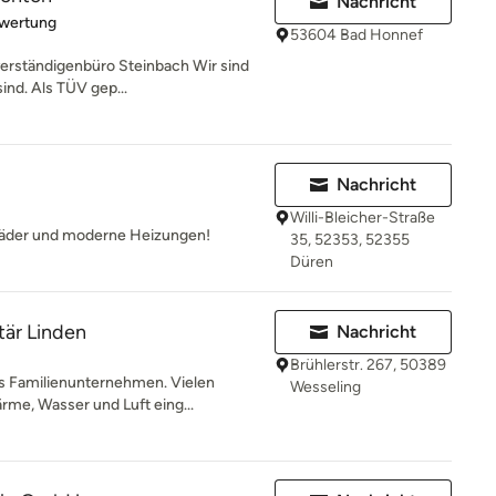
Nachricht
rtung: 5 von 5 Sternen
ewertung
53604 Bad Honnef
erständigenbüro Steinbach Wir sind
ind. Als TÜV gep...
Nachricht
Willi-Bleicher-Straße
Bäder und moderne Heizungen!
35, 52353, 52355
Düren
tär Linden
Nachricht
Brühlerstr. 267, 50389
nes Familienunternehmen. Vielen
Wesseling
me, Wasser und Luft eing...