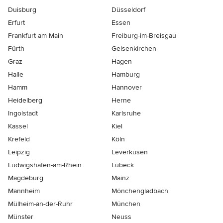
Duisburg
Düsseldorf
Erfurt
Essen
Frankfurt am Main
Freiburg-im-Breisgau
Fürth
Gelsenkirchen
Graz
Hagen
Halle
Hamburg
Hamm
Hannover
Heidelberg
Herne
Ingolstadt
Karlsruhe
Kassel
Kiel
Krefeld
Köln
Leipzig
Leverkusen
Ludwigshafen-am-Rhein
Lübeck
Magdeburg
Mainz
Mannheim
Mönchen­gladbach
Mülheim-an-der-Ruhr
München
Münster
Neuss