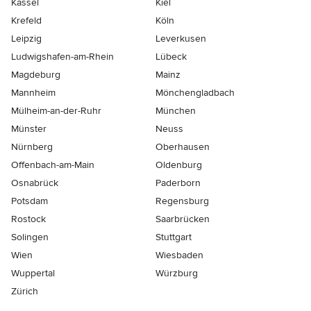
Kassel
Kiel
Krefeld
Köln
Leipzig
Leverkusen
Ludwigshafen-am-Rhein
Lübeck
Magdeburg
Mainz
Mannheim
Mönchen­gladbach
Mülheim-an-der-Ruhr
München
Münster
Neuss
Nürnberg
Oberhausen
Offenbach-am-Main
Oldenburg
Osnabrück
Paderborn
Potsdam
Regensburg
Rostock
Saarbrücken
Solingen
Stuttgart
Wien
Wiesbaden
Wuppertal
Würzburg
Zürich