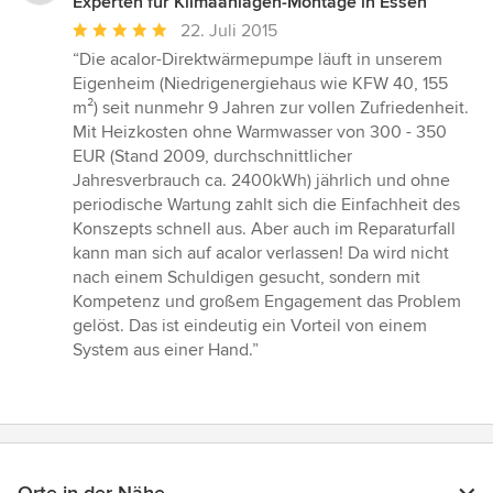
Experten für Klimaanlagen-Montage in Essen
Durchschnittliche
22. Juli 2015
Bewertung:
“Die acalor-Direktwärmepumpe läuft in unserem
5
Eigenheim (Niedrigenergiehaus wie KFW 40, 155
von
m²) seit nunmehr 9 Jahren zur vollen Zufriedenheit.
5
Mit Heizkosten ohne Warmwasser von 300 - 350
Sternen
EUR (Stand 2009, durchschnittlicher
Jahresverbrauch ca. 2400kWh) jährlich und ohne
periodische Wartung zahlt sich die Einfachheit des
Konszepts schnell aus. Aber auch im Reparaturfall
kann man sich auf acalor verlassen! Da wird nicht
nach einem Schuldigen gesucht, sondern mit
Kompetenz und großem Engagement das Problem
gelöst. Das ist eindeutig ein Vorteil von einem
System aus einer Hand.”