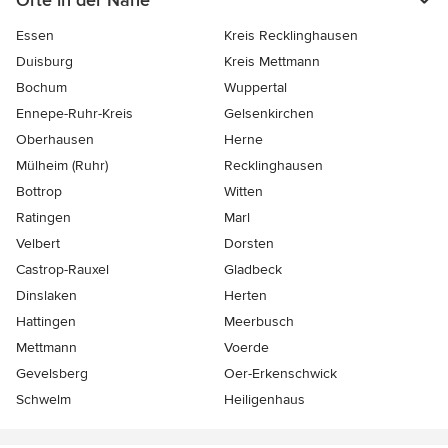
Orte in der Nähe
Essen
Kreis Recklinghausen
Duisburg
Kreis Mettmann
Bochum
Wuppertal
Ennepe-Ruhr-Kreis
Gelsenkirchen
Oberhausen
Herne
Mülheim (Ruhr)
Recklinghausen
Bottrop
Witten
Ratingen
Marl
Velbert
Dorsten
Castrop-Rauxel
Gladbeck
Dinslaken
Herten
Hattingen
Meerbusch
Mettmann
Voerde
Gevelsberg
Oer-Erkenschwick
Schwelm
Heiligenhaus