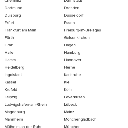
Chemnitz
Darmstadt
Dortmund
Dresden
Duisburg
Düsseldorf
Erfurt
Essen
Frankfurt am Main
Freiburg-im-Breisgau
Fürth
Gelsenkirchen
Graz
Hagen
Halle
Hamburg
Hamm
Hannover
Heidelberg
Herne
Ingolstadt
Karlsruhe
Kassel
Kiel
Krefeld
Köln
Leipzig
Leverkusen
Ludwigshafen-am-Rhein
Lübeck
Magdeburg
Mainz
Mannheim
Mönchen­gladbach
Mülheim-an-der-Ruhr
München