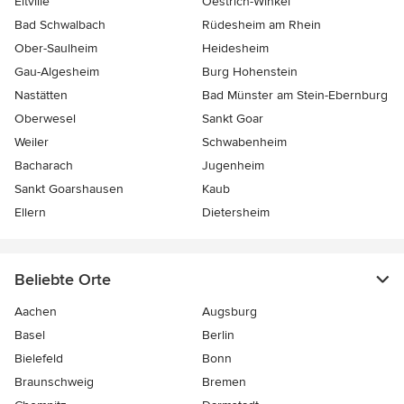
Eltville
Oestrich-Winkel
Bad Schwalbach
Rüdesheim am Rhein
Ober-Saulheim
Heidesheim
Gau-Algesheim
Burg Hohenstein
Nastätten
Bad Münster am Stein-Ebernburg
Oberwesel
Sankt Goar
Weiler
Schwabenheim
Bacharach
Jugenheim
Sankt Goarshausen
Kaub
Ellern
Dietersheim
Beliebte Orte
Aachen
Augsburg
Basel
Berlin
Bielefeld
Bonn
Braunschweig
Bremen