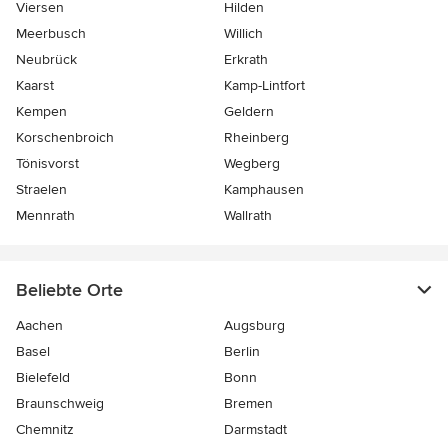
Viersen
Hilden
Meerbusch
Willich
Neubrück
Erkrath
Kaarst
Kamp-Lintfort
Kempen
Geldern
Korschenbroich
Rheinberg
Tönisvorst
Wegberg
Straelen
Kamphausen
Mennrath
Wallrath
Beliebte Orte
Aachen
Augsburg
Basel
Berlin
Bielefeld
Bonn
Braunschweig
Bremen
Chemnitz
Darmstadt