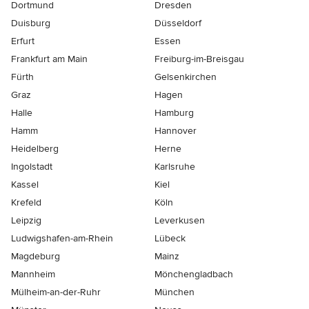
Dortmund
Dresden
Duisburg
Düsseldorf
Erfurt
Essen
Frankfurt am Main
Freiburg-im-Breisgau
Fürth
Gelsenkirchen
Graz
Hagen
Halle
Hamburg
Hamm
Hannover
Heidelberg
Herne
Ingolstadt
Karlsruhe
Kassel
Kiel
Krefeld
Köln
Leipzig
Leverkusen
Ludwigshafen-am-Rhein
Lübeck
Magdeburg
Mainz
Mannheim
Mönchen­gladbach
Mülheim-an-der-Ruhr
München