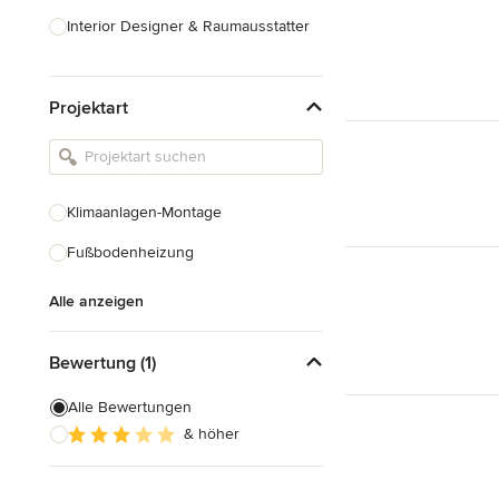
Interior Designer & Raumausstatter
Küchenplanung
Projektart
Landschaftsarchitekten
Armaturen & Sanitärbedarf
Beleuchtung
Klimaanlagen-Montage
Einbauschränke
Fußbodenheizung
Alle anzeigen
Alle anzeigen
Bewertung (1)
Alle Bewertungen
& höher