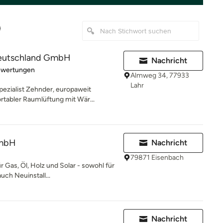
eutschland GmbH
Nachricht
rtung: 3.8 von 5 Sternen
ewertungen
Almweg 34, 77933
Lahr
pezialist Zehnder, europaweit
tabler Raumlüftung mit Wär...
GmbH
Nachricht
79871 Eisenbach
r Gas, Öl, Holz und Solar - sowohl für
ch Neuinstall...
Nachricht