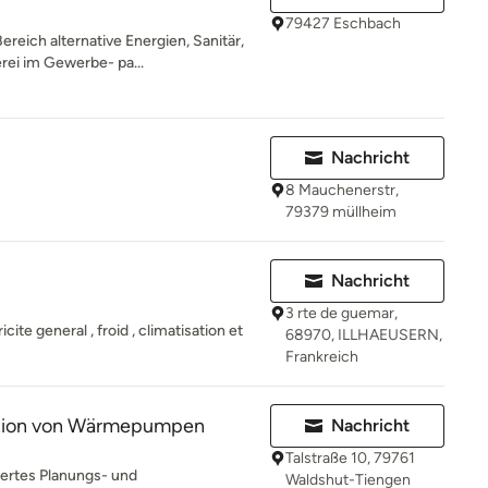
79427 Eschbach
reich alternative Energien, Sanitär,
rei im Gewerbe- pa...
Nachricht
8 Mauchenerstr,
79379 müllheim
Nachricht
3 rte de guemar,
icite general , froid , climatisation et
68970, ILLHAEUSERN,
Frankreich
ation von Wärmepumpen
Nachricht
Talstraße 10, 79761
iertes Planungs- und
Waldshut-Tiengen