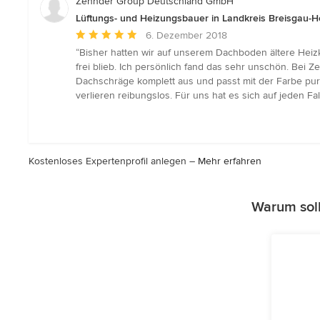
Zehnder Group Deutschland GmbH
Lüftungs- und Heizungsbauer in Landkreis Breisgau
Durchschnittliche
6. Dezember 2018
Bewertung:
“Bisher hatten wir auf unserem Dachboden ältere Heiz
5
frei blieb. Ich persönlich fand das sehr unschön. Bei
von
Dachschräge komplett aus und passt mit der Farbe pur
5
verlieren reibungslos. Für uns hat es sich auf jeden Fa
Sternen
Kostenloses Expertenprofil anlegen –
Mehr erfahren
Warum soll