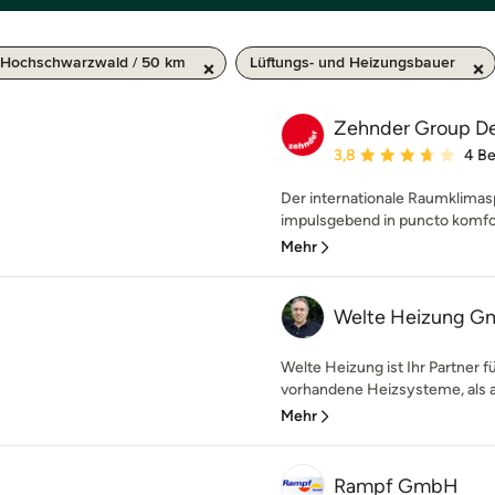
u-Hochschwarzwald / 50 km
Lüftungs- und Heizungsbauer
Zehnder Group D
Durchschnittliche Bewe
3,8
4 B
Der internationale Raumklimas
impulsgebend in puncto komfor
Mehr
Welte Heizung 
Welte Heizung ist Ihr Partner fü
vorhandene Heizsysteme, als au
Mehr
Rampf GmbH