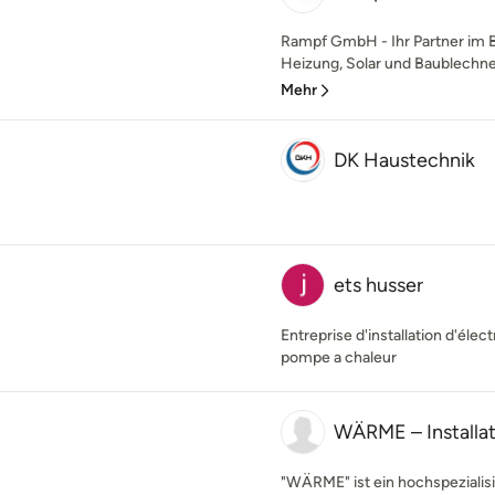
Rampf GmbH - Ihr Partner im Be
Heizung, Solar und Baublechne
Mehr
DK Haustechnik
ets husser
Entreprise d'installation d'électr
pompe a chaleur
WÄRME – Install
"WÄRME" ist ein hochspezialis