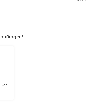
6 Experten
eauftragen?
n von