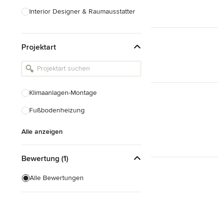
Interior Designer & Raumausstatter
Küchenplanung
Projektart
Landschaftsarchitekten
Armaturen & Sanitärbedarf
Beleuchtung
Klimaanlagen-Montage
Einbauschränke
Fußbodenheizung
Alle anzeigen
Alle anzeigen
Bewertung (1)
Alle Bewertungen