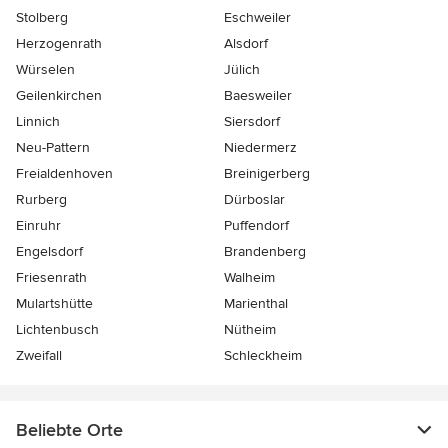
Stolberg
Eschweiler
Herzogenrath
Alsdorf
Würselen
Jülich
Geilenkirchen
Baesweiler
Linnich
Siersdorf
Neu-Pattern
Niedermerz
Freialdenhoven
Breinigerberg
Rurberg
Dürboslar
Einruhr
Puffendorf
Engelsdorf
Brandenberg
Friesenrath
Walheim
Mulartshütte
Marienthal
Lichtenbusch
Nütheim
Zweifall
Schleckheim
Beliebte Orte