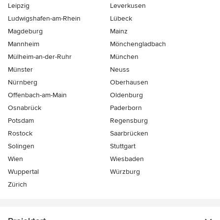
Leipzig
Leverkusen
Ludwigshafen-am-Rhein
Lübeck
Magdeburg
Mainz
Mannheim
Mönchen­gladbach
Mülheim-an-der-Ruhr
München
Münster
Neuss
Nürnberg
Oberhausen
Offenbach-am-Main
Oldenburg
Osnabrück
Paderborn
Potsdam
Regensburg
Rostock
Saarbrücken
Solingen
Stuttgart
Wien
Wiesbaden
Wuppertal
Würzburg
Zürich