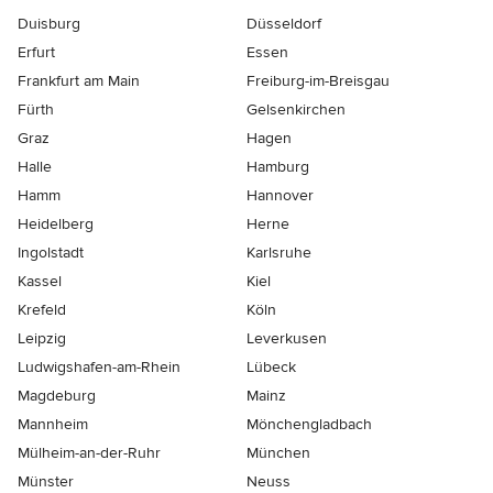
Duisburg
Düsseldorf
Erfurt
Essen
Frankfurt am Main
Freiburg-im-Breisgau
Fürth
Gelsenkirchen
Graz
Hagen
Halle
Hamburg
Hamm
Hannover
Heidelberg
Herne
Ingolstadt
Karlsruhe
Kassel
Kiel
Krefeld
Köln
Leipzig
Leverkusen
Ludwigshafen-am-Rhein
Lübeck
Magdeburg
Mainz
Mannheim
Mönchen­gladbach
Mülheim-an-der-Ruhr
München
Münster
Neuss