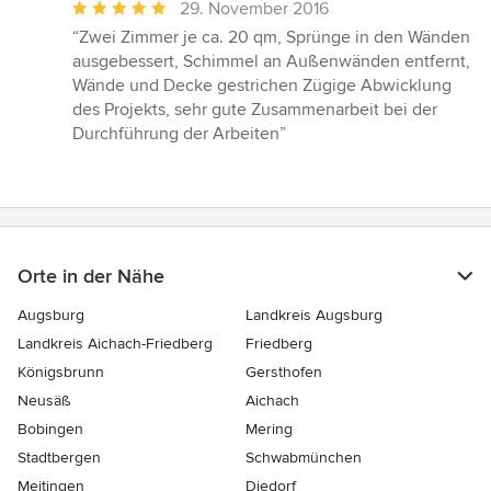
Durchschnittliche
29. November 2016
Bewertung:
“Zwei Zimmer je ca. 20 qm, Sprünge in den Wänden
5
ausgebessert, Schimmel an Außenwänden entfernt,
von
Wände und Decke gestrichen Zügige Abwicklung
5
des Projekts, sehr gute Zusammenarbeit bei der
Sternen
Durchführung der Arbeiten”
Orte in der Nähe
Augsburg
Landkreis Augsburg
Landkreis Aichach-Friedberg
Friedberg
Königsbrunn
Gersthofen
Neusäß
Aichach
Bobingen
Mering
Stadtbergen
Schwabmünchen
Meitingen
Diedorf