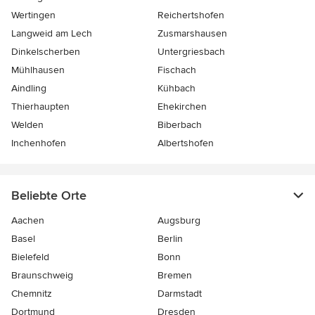
Wertingen
Reichertshofen
Langweid am Lech
Zusmarshausen
Dinkelscherben
Untergriesbach
Mühlhausen
Fischach
Aindling
Kühbach
Thierhaupten
Ehekirchen
Welden
Biberbach
Inchenhofen
Albertshofen
Beliebte Orte
Aachen
Augsburg
Basel
Berlin
Bielefeld
Bonn
Braunschweig
Bremen
Chemnitz
Darmstadt
Dortmund
Dresden