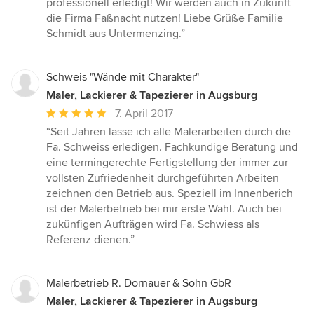
professionell erledigt! Wir werden auch in Zukunft
die Firma Faßnacht nutzen! Liebe Grüße Familie
Schmidt aus Untermenzing.”
Schweis "Wände mit Charakter"
Maler, Lackierer & Tapezierer in Augsburg
Durchschnittliche
7. April 2017
Bewertung:
“Seit Jahren lasse ich alle Malerarbeiten durch die
5
Fa. Schweiss erledigen. Fachkundige Beratung und
von
eine termingerechte Fertigstellung der immer zur
5
vollsten Zufriedenheit durchgeführten Arbeiten
Sternen
zeichnen den Betrieb aus. Speziell im Innenberich
ist der Malerbetrieb bei mir erste Wahl. Auch bei
zukünfigen Aufträgen wird Fa. Schwiess als
Referenz dienen.”
Malerbetrieb R. Dornauer & Sohn GbR
Maler, Lackierer & Tapezierer in Augsburg