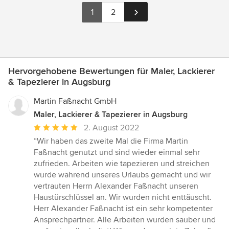
1
2
Hervorgehobene Bewertungen für Maler, Lackierer
& Tapezierer in Augsburg
Martin Faßnacht GmbH
Maler, Lackierer & Tapezierer in Augsburg
Durchschnittliche
2. August 2022
Bewertung:
“Wir haben das zweite Mal die Firma Martin
5
Faßnacht genutzt und sind wieder einmal sehr
von
zufrieden. Arbeiten wie tapezieren und streichen
5
wurde während unseres Urlaubs gemacht und wir
Sternen
vertrauten Herrn Alexander Faßnacht unseren
Haustürschlüssel an. Wir wurden nicht enttäuscht.
Herr Alexander Faßnacht ist ein sehr kompetenter
Ansprechpartner. Alle Arbeiten wurden sauber und