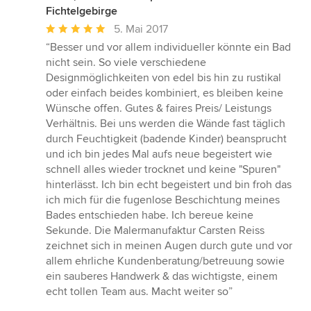
Fichtelgebirge
Durchschnittliche
5. Mai 2017
Bewertung:
“Besser und vor allem individueller könnte ein Bad
5
nicht sein. So viele verschiedene
von
Designmöglichkeiten von edel bis hin zu rustikal
5
oder einfach beides kombiniert, es bleiben keine
Sternen
Wünsche offen. Gutes & faires Preis/ Leistungs
Verhältnis. Bei uns werden die Wände fast täglich
durch Feuchtigkeit (badende Kinder) beansprucht
und ich bin jedes Mal aufs neue begeistert wie
schnell alles wieder trocknet und keine "Spuren"
hinterlässt. Ich bin echt begeistert und bin froh das
ich mich für die fugenlose Beschichtung meines
Bades entschieden habe. Ich bereue keine
Sekunde. Die Malermanufaktur Carsten Reiss
zeichnet sich in meinen Augen durch gute und vor
allem ehrliche Kundenberatung/betreuung sowie
ein sauberes Handwerk & das wichtigste, einem
echt tollen Team aus. Macht weiter so”