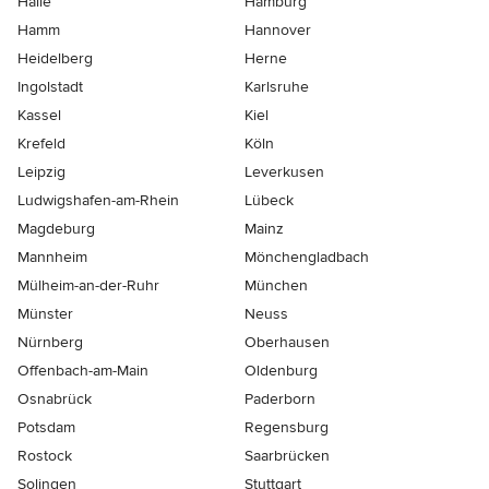
Halle
Hamburg
Hamm
Hannover
Heidelberg
Herne
Ingolstadt
Karlsruhe
Kassel
Kiel
Krefeld
Köln
Leipzig
Leverkusen
Ludwigshafen-am-Rhein
Lübeck
Magdeburg
Mainz
Mannheim
Mönchen­gladbach
Mülheim-an-der-Ruhr
München
Münster
Neuss
Nürnberg
Oberhausen
Offenbach-am-Main
Oldenburg
Osnabrück
Paderborn
Potsdam
Regensburg
Rostock
Saarbrücken
Solingen
Stuttgart