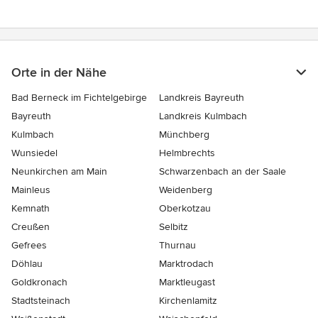
Orte in der Nähe
Bad Berneck im Fichtelgebirge
Landkreis Bayreuth
Bayreuth
Landkreis Kulmbach
Kulmbach
Münchberg
Wunsiedel
Helmbrechts
Neunkirchen am Main
Schwarzenbach an der Saale
Mainleus
Weidenberg
Kemnath
Oberkotzau
Creußen
Selbitz
Gefrees
Thurnau
Döhlau
Marktrodach
Goldkronach
Marktleugast
Stadtsteinach
Kirchenlamitz