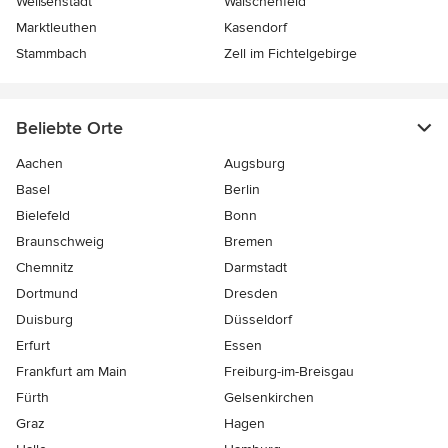
Weißenstadt
Waischenfeld
Marktleuthen
Kasendorf
Stammbach
Zell im Fichtelgebirge
Beliebte Orte
Aachen
Augsburg
Basel
Berlin
Bielefeld
Bonn
Braunschweig
Bremen
Chemnitz
Darmstadt
Dortmund
Dresden
Duisburg
Düsseldorf
Erfurt
Essen
Frankfurt am Main
Freiburg-im-Breisgau
Fürth
Gelsenkirchen
Graz
Hagen