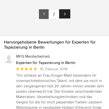
1
2
Hervorgehobene Bewertungen für Experten für
Tapezierung in Berlin
MFG Meisterbetrieb
Experten für Tapezierung in Berlin
Durchschnittliche
15. Februar 2016
Bewertung:
“Ich schätze an Frau Krüger-Mähl besonders ihr
5
innenarchitektonisches Talent, mit dem sie mich in
von
den vergangenen fast 20 Jahren immer wieder sehr
5
positiv überrascht hat. Der Einsatz verschiedenster
Sternen
Materialien, Verarbeitungstechniken und das
Gespür für die für mich passenden Farben zaubern
Wohnträume in verstaubte Hütten! Erfreulich finde