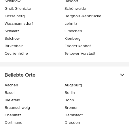
Schildow
Basdorf
Groß Glienicke
Schönwalde
Kesselberg
Bergholz-Rehbrücke
Wassmannsdorf
Lehnitz
Schlaatz
Gräbchen
Selchow
Kienberg
Birkenhain
Friederikenhof
Cecilienhöhe
Teltower Vorstadt
Beliebte Orte
Aachen
Augsburg
Basel
Berlin
Bielefeld
Bonn
Braunschweig
Bremen
Chemnitz
Darmstadt
Dortmund
Dresden