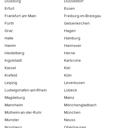
Duisburg
Düsseldorf
Erfurt
Essen
Frankfurt am Main
Freiburg-im-Breisgau
Fürth
Gelsenkirchen
Graz
Hagen
Halle
Hamburg
Hamm
Hannover
Heidelberg
Herne
Ingolstadt
Karlsruhe
Kassel
Kiel
Krefeld
Köln
Leipzig
Leverkusen
Ludwigshafen-am-Rhein
Lübeck
Magdeburg
Mainz
Mannheim
Mönchen­gladbach
Mülheim-an-der-Ruhr
München
Münster
Neuss
Nürnberg
Oberhausen